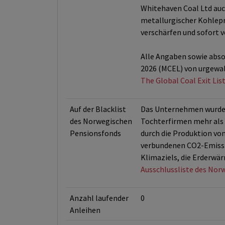
Whitehaven Coal Ltd auc
metallurgischer Kohlepr
verschärfen und sofort 
Alle Angaben sowie absol
2026 (MCEL) von urgewal
The Global Coal Exit Lis
Auf der Blacklist
Das Unternehmen wurde 
des Norwegischen
Tochterfirmen mehr als 
Pensionsfonds
durch die Produktion vo
verbundenen CO2-Emissi
Klimaziels, die Erderwär
Ausschlussliste des Nor
Anzahl laufender
0
Anleihen