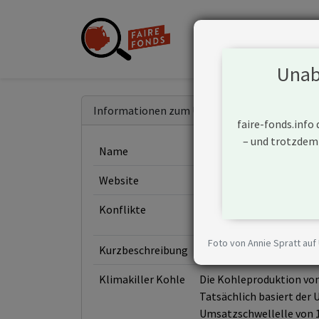
Unabh
Informationen zum Unternehmen
faire-fonds.info
– und trotzdem
Name
Whitehaven Coal Ltd
Website
https://whitehavencoal
Konflikte
Foto von Annie Spratt auf
Kurzbeschreibung
Whitehaven Coal Ltd ist
Klimakiller Kohle
Die Kohleproduktion von
Tatsächlich basiert der 
Umsatzschwellelle von 1