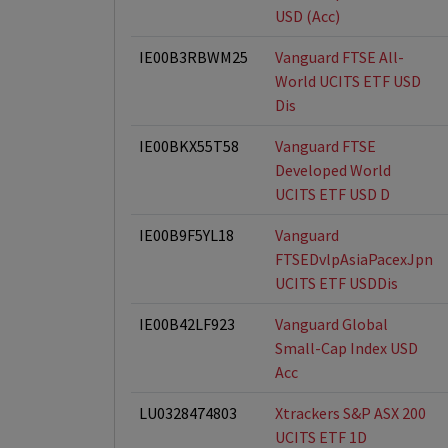
USD (Acc)
IE00B3RBWM25
Vanguard FTSE All-
World UCITS ETF USD
Dis
IE00BKX55T58
Vanguard FTSE
Developed World
UCITS ETF USD D
IE00B9F5YL18
Vanguard
FTSEDvlpAsiaPacexJpn
UCITS ETF USDDis
IE00B42LF923
Vanguard Global
Small-Cap Index USD
Acc
LU0328474803
Xtrackers S&P ASX 200
UCITS ETF 1D