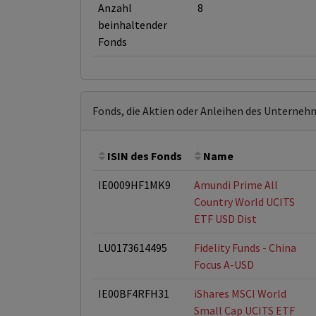
Anzahl
8
beinhaltender
Fonds
Fonds, die Aktien oder Anleihen des Unterneh
ISIN des Fonds
Name
IE0009HF1MK9
Amundi Prime All
Country World UCITS
ETF USD Dist
LU0173614495
Fidelity Funds - China
Focus A-USD
IE00BF4RFH31
iShares MSCI World
Small Cap UCITS ETF