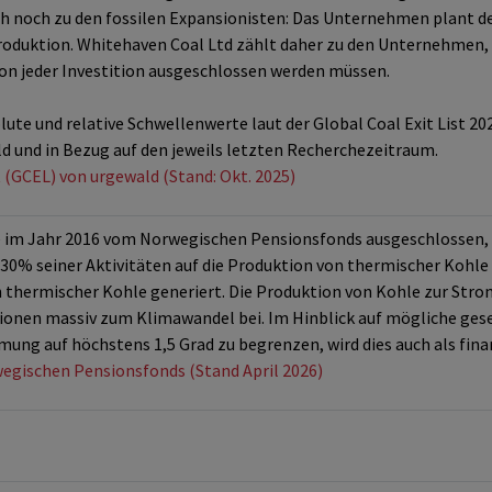
h noch zu den fossilen Expansionisten: Das Unternehmen plant d
oduktion. Whitehaven Coal Ltd zählt daher zu den Unternehmen, 
von jeder Investition ausgeschlossen werden müssen.
ute und relative Schwellenwerte laut der Global Coal Exit List 202
d und in Bezug auf den jeweils letzten Recherchezeitraum.
t (GCEL) von urgewald (Stand: Okt. 2025)
im Jahr 2016 vom Norwegischen Pensionsfonds ausgeschlossen, d
30% seiner Aktivitäten auf die Produktion von thermischer Kohle
n thermischer Kohle generiert. Die Produktion von Kohle zur St
onen massiv zum Klimawandel bei. Im Hinblick auf mögliche gese
mung auf höchstens 1,5 Grad zu begrenzen, wird dies auch als fina
wegischen Pensionsfonds (Stand April 2026)