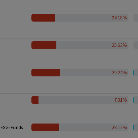
24.18%
25.63%
29.24%
7.31%
ESG-Fonds
28.12%