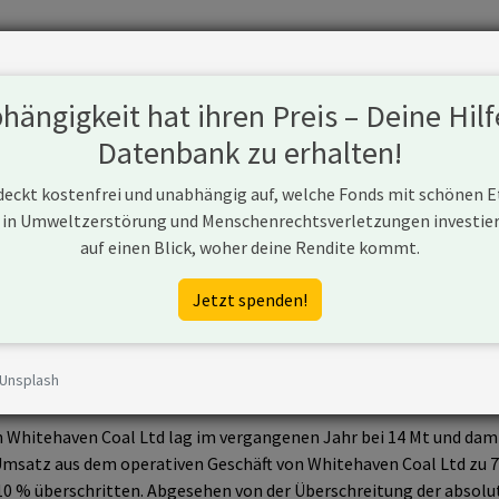
Fonds
Unternehmen
Hintergrund
Methodik
Blog
S
ängigkeit hat ihren Preis – Deine Hilf
Datenbank zu erhalten!
 deckt kostenfrei und unabhängig auf, welche Fonds mit schönen 
 in Umweltzerstörung und Menschenrechtsverletzungen investiere
auf einen Blick, woher deine Rendite kommt.
.com.au/
Jetzt spenden!
 Unsplash
 ein Unternehmen aus Australien, das (ggf. über Tochtergesellsch
 Whitehaven Coal Ltd lag im vergangenen Jahr bei 14 Mt und dami
Umsatz aus dem operativen Geschäft von Whitehaven Coal Ltd zu 70 
0 % überschritten. Abgesehen von der Überschreitung der absolut