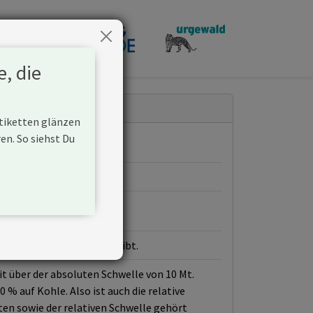
penden
e, die
Etiketten glänzen
n. So siehst Du
aften) Kohlebergbau betreibt.
t über der absoluten Schwelle von 10 Mt.
% auf Kohle. Also ist auch die relative
en sowie der relativen Schwelle gehört