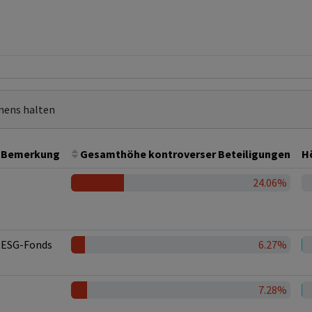
mens halten
Bemerkung
Gesamthöhe kontroverser Beteiligungen
H
24.06%
ESG-Fonds
6.27%
7.28%