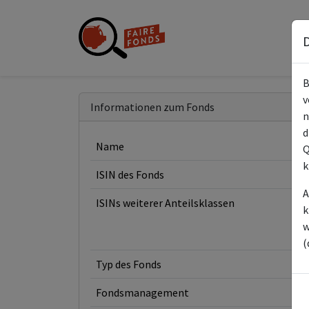
D
B
v
Informationen zum Fonds
n
d
Name
Q
k
ISIN des Fonds
A
ISINs weiterer Anteilsklassen
k
w
(
Typ des Fonds
Fondsmanagement