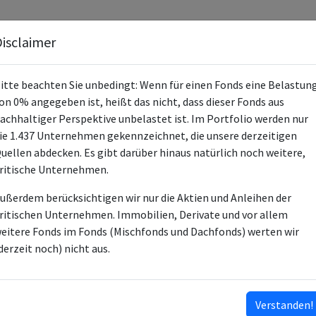
Fonds
Unternehmen
Hintergrund
Methodik
Blog
S
isclaimer
itte beachten Sie unbedingt: Wenn für einen Fonds eine Belastun
on 0% angegeben ist, heißt das nicht, dass dieser Fonds aus
achhaltiger Perspektive unbelastet ist. Im Portfolio werden nur
ie 1.437 Unternehmen gekennzeichnet, die unsere derzeitigen
ERSTE TOTAL RETURN FIXED INCO
uellen abdecken. Es gibt darüber hinaus natürlich noch weitere,
ritische Unternehmen.
AT0000A23TY7
ußerdem berücksichtigen wir nur die Aktien und Anleihen der
AT0000A2A719
ritischen Unternehmen. Immobilien, Derivate und vor allem
AT0000A23TX9
eitere Fonds im Fonds (Mischfonds und Dachfonds) werten wir
AT0000A1E176
derzeit noch) nicht aus.
Anleihen
Erste Asset Management GmbH
Verstanden!