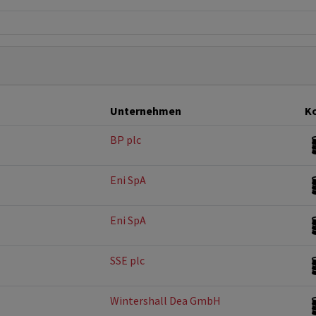
Unternehmen
Ko
BP plc
Eni SpA
Eni SpA
SSE plc
Wintershall Dea GmbH