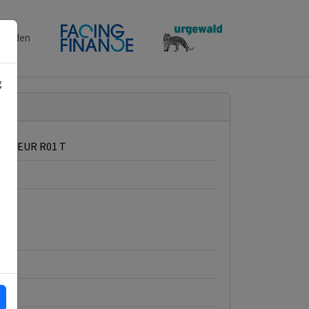
penden
g
ME EUR R01 T