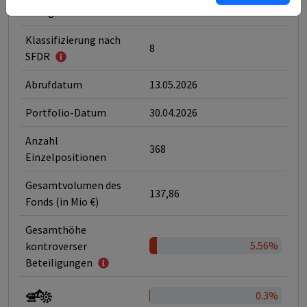
Kategorie
ESG-Fonds
Klassifizierung nach
8
SFDR
Abrufdatum
13.05.2026
Portfolio-Datum
30.04.2026
Anzahl
368
Einzelpositionen
Gesamtvolumen des
137,86
Fonds (in Mio €)
Gesamthöhe
5.56%
kontroverser
Beteiligungen
0.3%