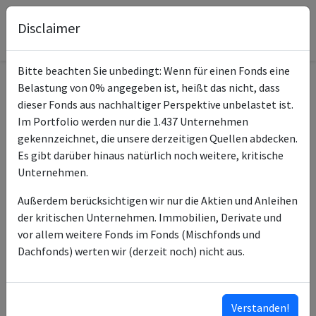
Disclaimer
Bitte beachten Sie unbedingt: Wenn für einen Fonds eine
Belastung von 0% angegeben ist, heißt das nicht, dass
Informationen zum Fonds
dieser Fonds aus nachhaltiger Perspektive unbelastet ist.
Im Portfolio werden nur die 1.437 Unternehmen
PIMCO Advntg US Low Dur
gekennzeichnet, die unsere derzeitigen Quellen abdecken.
Name
Crp Bd UCITS ETF USD Inc
Es gibt darüber hinaus natürlich noch weitere, kritische
Unternehmen.
ISIN des Fonds
IE00BP9F2H18
Außerdem berücksichtigen wir nur die Aktien und Anleihen
Typ des Fonds
ETF
der kritischen Unternehmen. Immobilien, Derivate und
vor allem weitere Fonds im Fonds (Mischfonds und
PIMCO Global Advisors
Fondsmanagement
Dachfonds) werten wir (derzeit noch) nicht aus.
(Ireland) Ltd
Pacific Investment
Anlageberater
Management Company LLC
Verstanden!