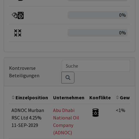
0%
0%
Kontroverse
Beteiligungen
Einzelposition
Unternehmen
Konflikte
Gewicht
ADNOC Murban
Abu Dhabi
<1%
RSC Ltd 4.25%
National Oil
11-SEP-2029
Company
(ADNOC)