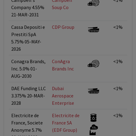
Campbell's
Campbell
<1%
Company 4.55%
Soup Co
21-MAR-2031
Cassa Depositi e
CDP Group
<1%
Prestiti SpA
5.75% 05-MAY-
2026
Conagra Brands,
ConAgra
<1%
Inc. 5.0% 01-
Brands Inc
AUG-2030
DAE Funding LLC
Dubai
<1%
3.375% 20-MAR-
Aerospace
2028
Enterprise
Electricite de
Electricite de
<1%
France, Societe
France SA
Anonyme 5.7%
(EDF Group)