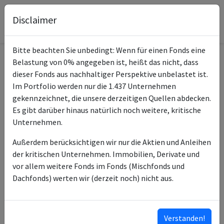
Disclaimer
Bitte beachten Sie unbedingt: Wenn für einen Fonds eine
Belastung von 0% angegeben ist, heißt das nicht, dass
Informationen zum Fonds
dieser Fonds aus nachhaltiger Perspektive unbelastet ist.
Im Portfolio werden nur die 1.437 Unternehmen
NORD/LB
gekennzeichnet, die unsere derzeitigen Quellen abdecken.
Name
Rentenstrategie A
Es gibt darüber hinaus natürlich noch weitere, kritische
Unternehmen.
ISIN des Fonds
LU0432113313
Außerdem berücksichtigen wir nur die Aktien und Anleihen
Typ des Fonds
Anleihen
der kritischen Unternehmen. Immobilien, Derivate und
vor allem weitere Fonds im Fonds (Mischfonds und
Deka
Dachfonds) werten wir (derzeit noch) nicht aus.
Fondsmanagement
Vermoegensmanagement
GmbH
Norddeutsche
Anlageberater
Verstanden!