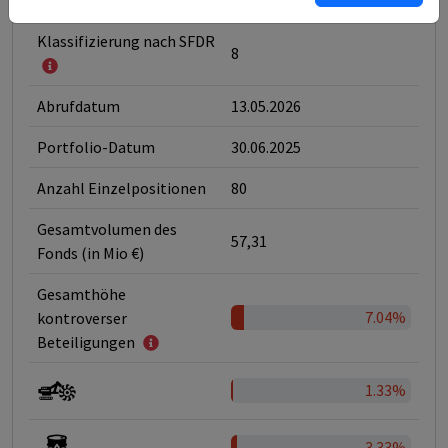
Landesbank Girozentrale
Klassifizierung nach SFDR
8
Abrufdatum
13.05.2026
Portfolio-Datum
30.06.2025
Anzahl Einzelpositionen
80
Gesamtvolumen des
57,31
Fonds (in Mio €)
Gesamthöhe
7.04%
kontroverser
Beteiligungen
1.33%
3.33%