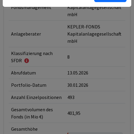
KEPLER-FONDS
Fondsmanagement
Kapitalanlagegesellschaft
mbH
KEPLER-FONDS
Anlageberater
Kapitalanlagegesellschaft
mbH
Klassifizierung nach
8
SFDR
Abrufdatum
13.05.2026
Portfolio-Datum
30.01.2026
Anzahl Einzelpositionen
493
Gesamtvolumen des
401,95
Fonds (in Mio €)
Gesamthöhe