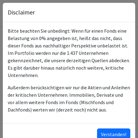
Disclaimer
Bitte beachten Sie unbedingt: Wenn für einen Fonds eine
Belastung von 0% angegeben ist, heißt das nicht, dass
Informationen zum Fonds
dieser Fonds aus nachhaltiger Perspektive unbelastet ist.
Im Portfolio werden nur die 1.437 Unternehmen
KEPLER Europa
gekennzeichnet, die unsere derzeitigen Quellen abdecken.
Name
Rentenfonds A
Es gibt darüber hinaus natürlich noch weitere, kritische
Unternehmen.
ISIN des Fonds
AT0000799846
Außerdem berücksichtigen wir nur die Aktien und Anleihen
ISINs weiterer
AT0000A1CTD8
der kritischen Unternehmen. Immobilien, Derivate und
Anteilsklassen
AT0000A20D95
vor allem weitere Fonds im Fonds (Mischfonds und
AT0000A2AX61
Dachfonds) werten wir (derzeit noch) nicht aus.
AT0000722673
Typ des Fonds
Anleihen
Verstanden!