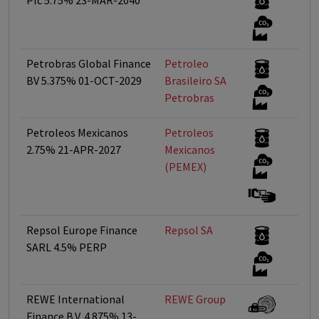
Plc 5.75% 23-MAR-2040
Petrobras Global Finance
Petroleo
<
BV 5.375% 01-OCT-2029
Brasileiro SA 
Petrobras
Petroleos Mexicanos
Petroleos
<
2.75% 21-APR-2027
Mexicanos
(PEMEX)
Repsol Europe Finance
Repsol SA
<
SARL 4.5% PERP
REWE International
REWE Group
<
Finance B.V. 4.875% 13-