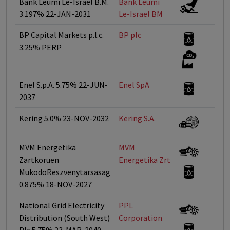
Bank Leumi Le-Israel B.M.
Bank Leumi
<
3.197% 22-JAN-2031
Le-Israel BM
BP Capital Markets p.l.c.
BP plc
<
3.25% PERP
Enel S.p.A. 5.75% 22-JUN-
Enel SpA
<
2037
Kering 5.0% 23-NOV-2032
Kering S.A.
<
MVM Energetika
MVM
<
Zartkoruen
Energetika Zrt
MukodoReszvenytarsasag
0.875% 18-NOV-2027
National Grid Electricity
PPL
<
Distribution (South West)
Corporation