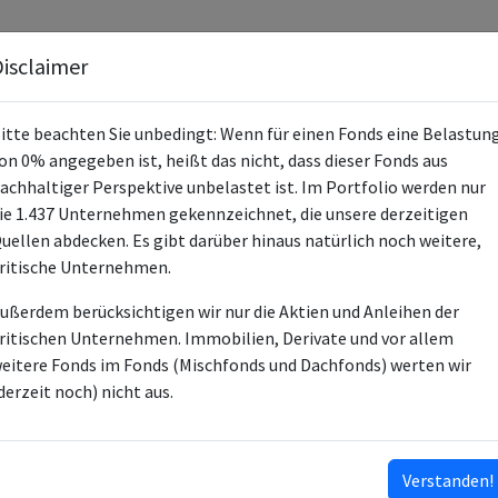
Fonds
Unternehmen
Hintergrund
Methodik
Blog
S
isclaimer
itte beachten Sie unbedingt: Wenn für einen Fonds eine Belastun
on 0% angegeben ist, heißt das nicht, dass dieser Fonds aus
achhaltiger Perspektive unbelastet ist. Im Portfolio werden nur
ie 1.437 Unternehmen gekennzeichnet, die unsere derzeitigen
PIMCO GIS US Invt Grd Corp Bd E 
uellen abdecken. Es gibt darüber hinaus natürlich noch weitere,
ritische Unternehmen.
IE00BDBBQL54
ußerdem berücksichtigen wir nur die Aktien und Anleihen der
IE00BK5WW044
ritischen Unternehmen. Immobilien, Derivate und vor allem
IE000XN40ZZ5
eitere Fonds im Fonds (Mischfonds und Dachfonds) werten wir
IE00BDBBRD46
derzeit noch) nicht aus.
IE00BDBSSJ81
IE00BDBBRG76
…
Verstanden!
ISINs ausklappen