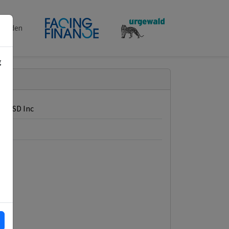
penden
g
Cl USD Inc