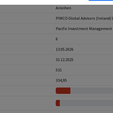
Anleihen
PIMCO Global Advisors (Ireland) 
Pacific Investment Management
6
13.05.2026
31.12.2025
531
334,95