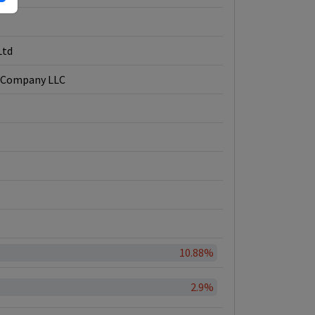
Ltd
 Company LLC
10.88%
2.9%