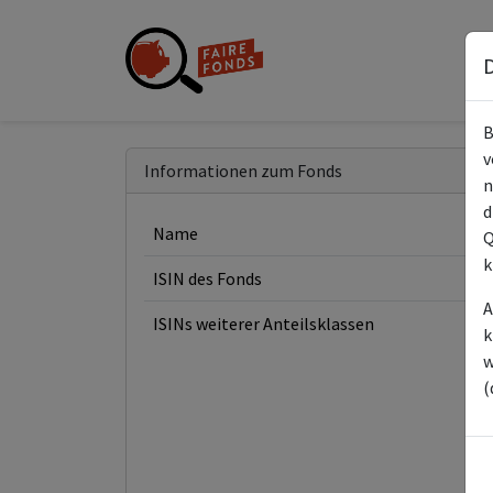
D
B
v
Informationen zum Fonds
n
d
Name
Q
k
ISIN des Fonds
A
ISINs weiterer Anteilsklassen
k
w
(