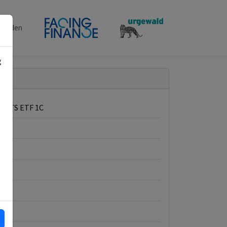
penden
g
UCITS ETF 1C
H