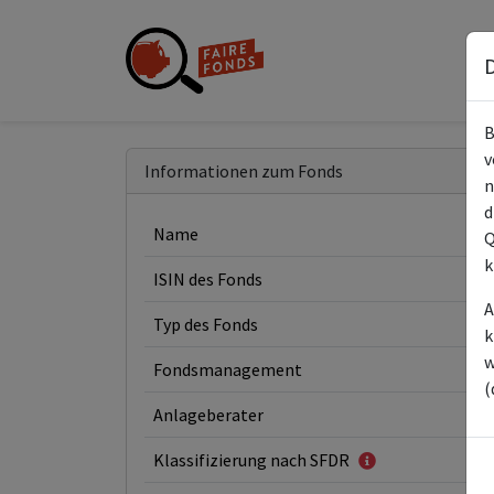
D
B
v
Informationen zum Fonds
n
d
Name
Q
k
ISIN des Fonds
A
Typ des Fonds
k
w
Fondsmanagement
(
Anlageberater
Klassifizierung nach SFDR