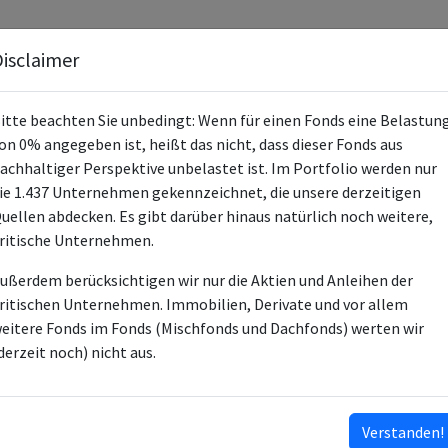
Fonds
Unternehmen
Hintergrund
Methodik
Blog
S
isclaimer
itte beachten Sie unbedingt: Wenn für einen Fonds eine Belastun
on 0% angegeben ist, heißt das nicht, dass dieser Fonds aus
achhaltiger Perspektive unbelastet ist. Im Portfolio werden nur
ie 1.437 Unternehmen gekennzeichnet, die unsere derzeitigen
Xtrackers MSCI Korea 
uellen abdecken. Es gibt darüber hinaus natürlich noch weitere,
ritische Unternehmen.
LU0292100046
ußerdem berücksichtigen wir nur die Aktien und Anleihen der
ETF
ritischen Unternehmen. Immobilien, Derivate und vor allem
eitere Fonds im Fonds (Mischfonds und Dachfonds) werten wir
DWS Investment SA
derzeit noch) nicht aus.
DWS Investment Gmb
6
Verstanden!