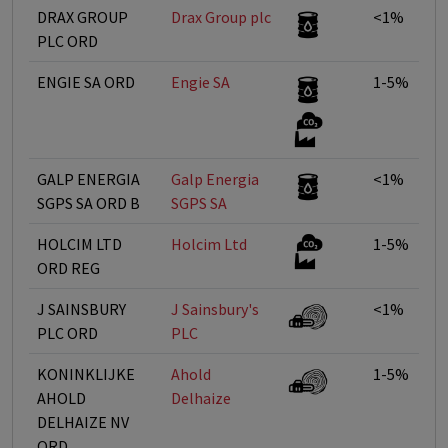
DRAX GROUP
Drax Group plc
<1%
PLC ORD
ENGIE SA ORD
Engie SA
1-5%
GALP ENERGIA
Galp Energia
<1%
SGPS SA ORD B
SGPS SA
HOLCIM LTD
Holcim Ltd
1-5%
ORD REG
J SAINSBURY
J Sainsbury's
<1%
PLC ORD
PLC
KONINKLIJKE
Ahold
1-5%
AHOLD
Delhaize
DELHAIZE NV
ORD