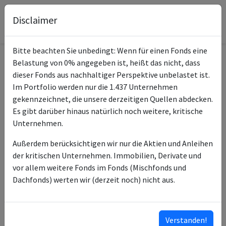
Disclaimer
Bitte beachten Sie unbedingt: Wenn für einen Fonds eine
Belastung von 0% angegeben ist, heißt das nicht, dass
Informationen zum Fonds
dieser Fonds aus nachhaltiger Perspektive unbelastet ist.
Im Portfolio werden nur die 1.437 Unternehmen
KEPLER Europa
gekennzeichnet, die unsere derzeitigen Quellen abdecken.
Name
Aktienfonds A
Es gibt darüber hinaus natürlich noch weitere, kritische
Unternehmen.
ISIN des Fonds
AT0000817788
Außerdem berücksichtigen wir nur die Aktien und Anleihen
ISINs weiterer
AT0000A28C56
der kritischen Unternehmen. Immobilien, Derivate und
Anteilsklassen
AT0000A2AXE0
vor allem weitere Fonds im Fonds (Mischfonds und
AT0000817796
Dachfonds) werten wir (derzeit noch) nicht aus.
AT0000722681
Typ des Fonds
Aktien
Verstanden!