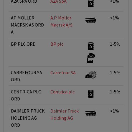
A2A SPA ORD
A2A SpA
<1%
AP MOLLER
A.P. Moller 
<1%
MAERSK AS ORD
Maersk A/S
A
BP PLC ORD
BP plc
1-5%
CARREFOUR SA
Carrefour SA
1-5%
ORD
CENTRICA PLC
Centrica plc
1-5%
ORD
DAIMLER TRUCK
Daimler Truck
<1%
HOLDING AG
Holding AG
ORD