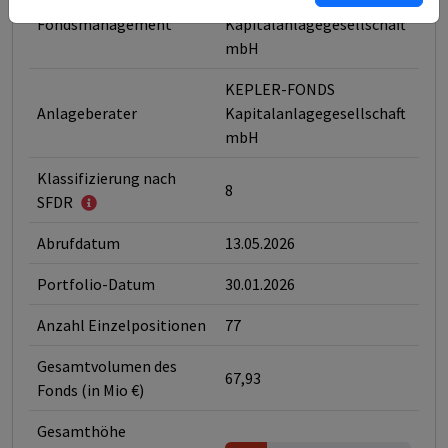
KEPLER-FONDS
Fondsmanagement
Kapitalanlagegesellschaft
mbH
KEPLER-FONDS
Anlageberater
Kapitalanlagegesellschaft
mbH
Klassifizierung nach
8
SFDR
Abrufdatum
13.05.2026
Portfolio-Datum
30.01.2026
Anzahl Einzelpositionen
77
Gesamtvolumen des
67,93
Fonds (in Mio €)
Gesamthöhe