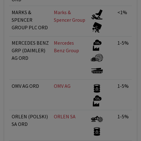
MARKS &
Marks &
<1%
SPENCER
Spencer Group
GROUP PLC ORD
MERCEDES BENZ
Mercedes
1-5%
GRP (DAIMLER)
Benz Group
AG ORD
OMV AG ORD
OMV AG
1-5%
ORLEN (POLSKI)
ORLEN SA
1-5%
SA ORD