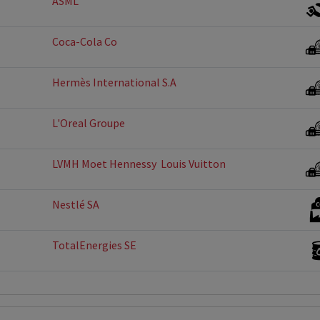
ASML
Coca-Cola Co
Hermès International S.A
L'Oreal Groupe
LVMH Moet Hennessy  Louis Vuitton
Nestlé SA
TotalEnergies SE