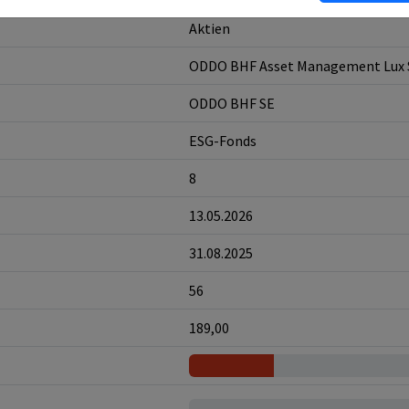
Aktien
ODDO BHF Asset Management Lux 
ODDO BHF SE
ESG-Fonds
8
13.05.2026
31.08.2025
56
189,00