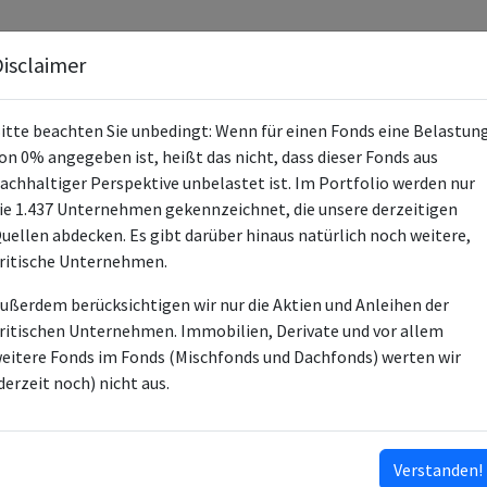
Fonds
Unternehmen
Hintergrund
Methodik
Blog
S
isclaimer
itte beachten Sie unbedingt: Wenn für einen Fonds eine Belastun
on 0% angegeben ist, heißt das nicht, dass dieser Fonds aus
achhaltiger Perspektive unbelastet ist. Im Portfolio werden nur
ie 1.437 Unternehmen gekennzeichnet, die unsere derzeitigen
ODDO BHF Exklusiv: Global Equity
uellen abdecken. Es gibt darüber hinaus natürlich noch weitere,
ritische Unternehmen.
LU2329578087
ußerdem berücksichtigen wir nur die Aktien und Anleihen der
LU2329579135
ritischen Unternehmen. Immobilien, Derivate und vor allem
LU2329578244
eitere Fonds im Fonds (Mischfonds und Dachfonds) werten wir
LU2329579218
derzeit noch) nicht aus.
LU2329578327
LU2329578913
…
Verstanden!
ISINs ausklappen