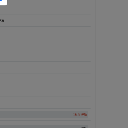
SA
16.99%