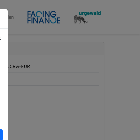
penden
g
 Stars CRw-EUR