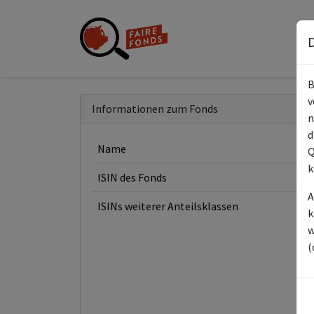
D
B
v
Informationen zum Fonds
n
d
Name
Q
k
ISIN des Fonds
A
ISINs weiterer Anteilsklassen
k
w
(