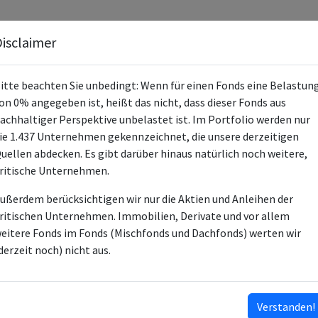
Fonds
Unternehmen
Hintergrund
Methodik
Blog
S
isclaimer
itte beachten Sie unbedingt: Wenn für einen Fonds eine Belastun
on 0% angegeben ist, heißt das nicht, dass dieser Fonds aus
achhaltiger Perspektive unbelastet ist. Im Portfolio werden nur
ie 1.437 Unternehmen gekennzeichnet, die unsere derzeitigen
BlackPoint Evolution Fun
uellen abdecken. Es gibt darüber hinaus natürlich noch weitere,
ritische Unternehmen.
LU2369268425
ußerdem berücksichtigen wir nur die Aktien und Anleihen der
LU2369268854
ritischen Unternehmen. Immobilien, Derivate und vor allem
LU3242562026
eitere Fonds im Fonds (Mischfonds und Dachfonds) werten wir
LU2369268698
derzeit noch) nicht aus.
LU2369268771
LU2790891621
Aktien
Verstanden!