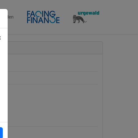
penden
g
d A