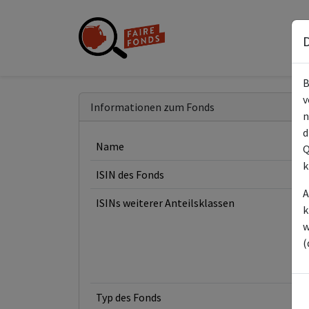
D
B
v
Informationen zum Fonds
n
d
Name
Q
k
ISIN des Fonds
A
ISINs weiterer Anteilsklassen
k
w
(
Typ des Fonds