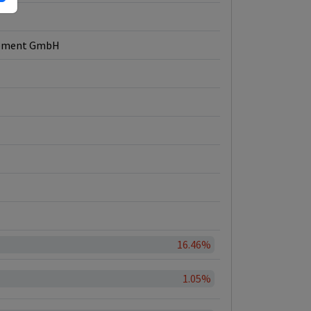
gement GmbH
16.46%
1.05%