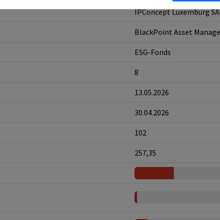
IPConcept Luxemburg SA
BlackPoint Asset Mana
ESG-Fonds
8
13.05.2026
30.04.2026
102
257,35