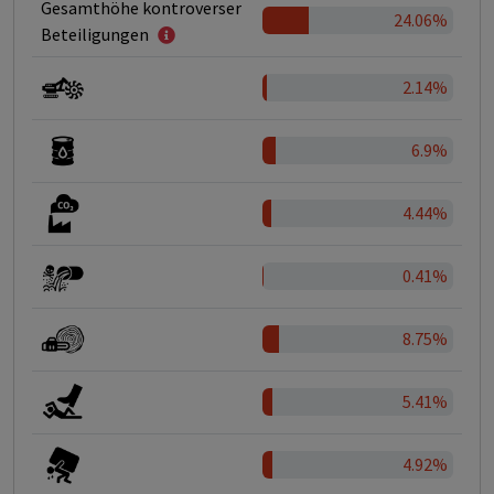
Gesamthöhe kontroverser
24.06%
Beteiligungen
2.14%
6.9%
4.44%
0.41%
8.75%
5.41%
4.92%