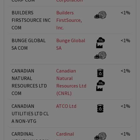
BUILDERS
Builders
<1%
FIRSTSOURCE INC
FirstSource,
COM
Inc.
BUNGE GLOBAL
Bunge Global
<1%
SA COM
SA
CANADIAN
Canadian
<1%
NATURAL
Natural
RESOURCES LTD
Resources Ltd
COM
(CNRL)
CANADIAN
ATCO Ltd
<1%
UTILITIES LTD CL
A NON-VTG
CARDINAL
Cardinal
<1%