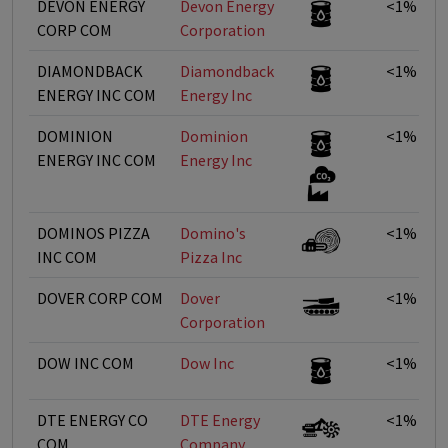
DEVON ENERGY
Devon Energy
<1%
CORP COM
Corporation
DIAMONDBACK
Diamondback
<1%
ENERGY INC COM
Energy Inc
DOMINION
Dominion
<1%
ENERGY INC COM
Energy Inc
DOMINOS PIZZA
Domino's
<1%
INC COM
Pizza Inc
DOVER CORP COM
Dover
<1%
Corporation
DOW INC COM
Dow Inc
<1%
DTE ENERGY CO
DTE Energy
<1%
COM
Company