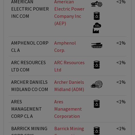
AMERICAN
American
<1%
ELECTRIC POWER
Electric Power
INC COM
Company Inc
(AEP)
AMPHENOL CORP
Amphenol
<1%
CL A
Corp.
ARC RESOURCES
ARC Resources
<1%
LTD COM
Ltd
ARCHER DANIELS
Archer Daniels
<1%
MIDLAND CO COM
Midland (ADM)
ARES
Ares
<1%
MANAGEMENT
Management
CORP CL A
Corporation
BARRICK MINING
Barrick Mining
<1%