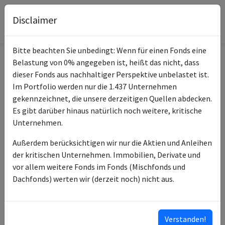
Disclaimer
Bitte beachten Sie unbedingt: Wenn für einen Fonds eine
Belastung von 0% angegeben ist, heißt das nicht, dass
Informationen zum Fonds
dieser Fonds aus nachhaltiger Perspektive unbelastet ist.
Im Portfolio werden nur die 1.437 Unternehmen
iShares North America
gekennzeichnet, die unsere derzeitigen Quellen abdecken.
Name
Index Flex Acc USD
Es gibt darüber hinaus natürlich noch weitere, kritische
Unternehmen.
ISIN des Fonds
IE0030404903
Außerdem berücksichtigen wir nur die Aktien und Anleihen
ISINs weiterer
IE00032BMNJ0
der kritischen Unternehmen. Immobilien, Derivate und
Anteilsklassen
IE00B1W56L25
vor allem weitere Fonds im Fonds (Mischfonds und
IE00B39J2W40
Dachfonds) werten wir (derzeit noch) nicht aus.
IE00B040CX25
IE00BD575K12
…
Verstanden!
ISINs ausklappen