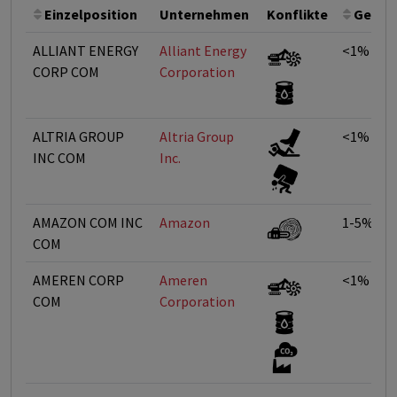
Einzelposition
Unternehmen
Konflikte
Gewic
ALLIANT ENERGY
Alliant Energy
<1%
CORP COM
Corporation
ALTRIA GROUP
Altria Group
<1%
INC COM
Inc.
AMAZON COM INC
Amazon
1-5%
COM
AMEREN CORP
Ameren
<1%
COM
Corporation