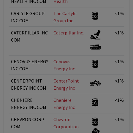
HEALTH INC COM
Health
CARLYLE GROUP
The Carlyle
<1%
INC COM
Group Inc
CATERPILLAR INC
Caterpillar Inc.
<1%
COM
CENOVUS ENERGY
Cenovus
<1%
INC COM
Energy Inc
CENTERPOINT
CenterPoint
<1%
ENERGY INC COM
Energy Inc
CHENIERE
Cheniere
<1%
ENERGY INC COM
Energy Inc
CHEVRON CORP
Chevron
<1%
COM
Corporation