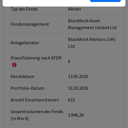
Typ des Fonds
Aktien
BlackRock Asset
Fondsmanagement
Management Ireland Ltd
BlackRock Advisors (UK)
Anlageberater
Ltd
Klassifizierung nach SFDR
6
Abrufdatum
13.05.2026
Portfolio-Datum
31.03.2026
Anzahl Einzelpositionen
622
Gesamtvolumen des Fonds
2.846,26
(in Mio €)