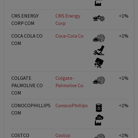
CMS ENERGY
CMS Energy
<1%
CORP COM
Corp
COCA COLA CO
Coca-Cola Co
<1%
COM
COLGATE
Colgate-
<1%
PALMOLIVE CO
Palmolive Co.
COM
CONOCOPHILLIPS
ConocoPhillips
<1%
COM
COSTCO
Costco
<1%