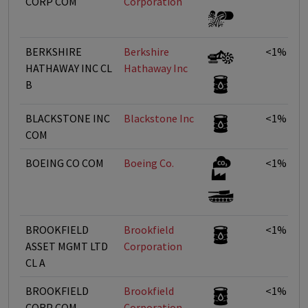
CORP COM
Corporation
BERKSHIRE
Berkshire
<1%
HATHAWAY INC CL
Hathaway Inc
B
BLACKSTONE INC
Blackstone Inc
<1%
COM
BOEING CO COM
Boeing Co.
<1%
BROOKFIELD
Brookfield
<1%
ASSET MGMT LTD
Corporation
CL A
BROOKFIELD
Brookfield
<1%
CORP COM
Corporation