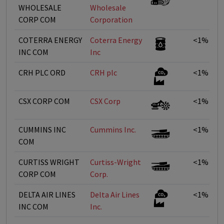
WHOLESALE
Wholesale
CORP COM
Corporation
COTERRA ENERGY
Coterra Energy
<1%
INC COM
Inc
CRH PLC ORD
CRH plc
<1%
CSX CORP COM
CSX Corp
<1%
CUMMINS INC
Cummins Inc.
<1%
COM
CURTISS WRIGHT
Curtiss-Wright
<1%
CORP COM
Corp.
DELTA AIR LINES
Delta Air Lines
<1%
INC COM
Inc.