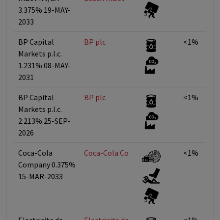
3.375% 19-MAY-
2033
BP Capital
BP plc
<1%
Markets p.l.c.
1.231% 08-MAY-
2031
BP Capital
BP plc
<1%
Markets p.l.c.
2.213% 25-SEP-
2026
Coca-Cola
Coca-Cola Co
<1%
Company 0.375%
15-MAR-2033