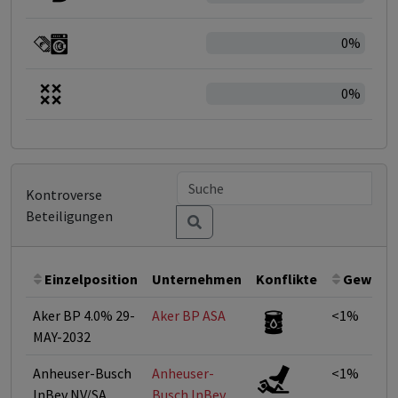
0%
0%
Kontroverse
Beteiligungen
Einzelposition
Unternehmen
Konflikte
Gewicht
Aker BP 4.0% 29-
Aker BP ASA
<1%
MAY-2032
Anheuser-Busch
Anheuser-
<1%
InBev NV/SA
Busch InBev