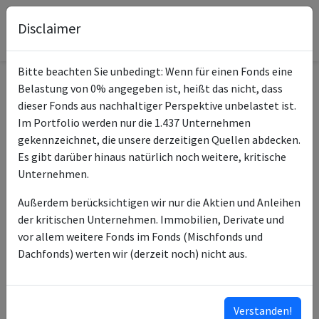
Disclaimer
Bitte beachten Sie unbedingt: Wenn für einen Fonds eine
Belastung von 0% angegeben ist, heißt das nicht, dass
Informationen zum Fonds
dieser Fonds aus nachhaltiger Perspektive unbelastet ist.
Im Portfolio werden nur die 1.437 Unternehmen
Quoniam Fd Slcn SICAV
gekennzeichnet, die unsere derzeitigen Quellen abdecken.
Name
Euro Credit EUR A Dis
Es gibt darüber hinaus natürlich noch weitere, kritische
Unternehmen.
ISIN des Fonds
LU0374936515
Außerdem berücksichtigen wir nur die Aktien und Anleihen
ISINs weiterer
LU1120174880
der kritischen Unternehmen. Immobilien, Derivate und
Anteilsklassen
LU1820073580
vor allem weitere Fonds im Fonds (Mischfonds und
Dachfonds) werten wir (derzeit noch) nicht aus.
Typ des Fonds
Anleihen
Union Investment
Fondsmanagement
Luxembourg SA
Verstanden!