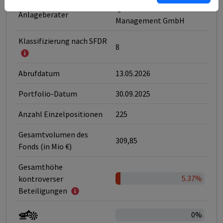
Quoniam Asset
Anlageberater
Management GmbH
Klassifizierung nach SFDR
8
Abrufdatum
13.05.2026
Portfolio-Datum
30.09.2025
Anzahl Einzelpositionen
225
Gesamtvolumen des
309,85
Fonds (in Mio €)
Gesamthöhe
5.37%
kontroverser
Beteiligungen
0%