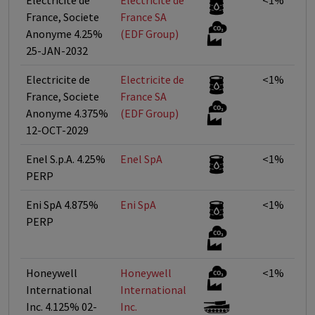
Electricite de
Electricite de
<1%
France, Societe
France SA
Anonyme 4.25%
(EDF Group)
25-JAN-2032
Electricite de
Electricite de
<1%
France, Societe
France SA
Anonyme 4.375%
(EDF Group)
12-OCT-2029
Enel S.p.A. 4.25%
Enel SpA
<1%
PERP
Eni SpA 4.875%
Eni SpA
<1%
PERP
Honeywell
Honeywell
<1%
International
International
Inc. 4.125% 02-
Inc.