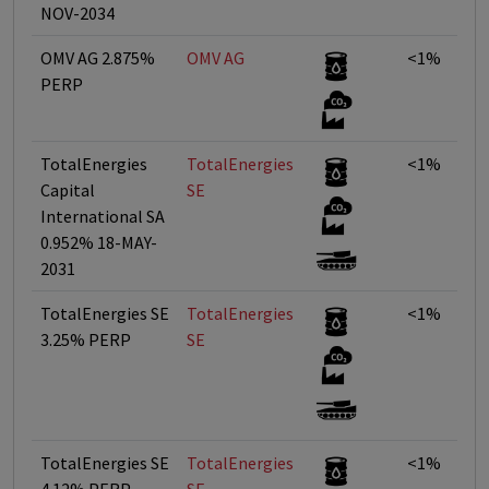
NOV-2034
OMV AG 2.875%
OMV AG
<1%
PERP
TotalEnergies
TotalEnergies
<1%
Capital
SE
International SA
0.952% 18-MAY-
2031
TotalEnergies SE
TotalEnergies
<1%
3.25% PERP
SE
TotalEnergies SE
TotalEnergies
<1%