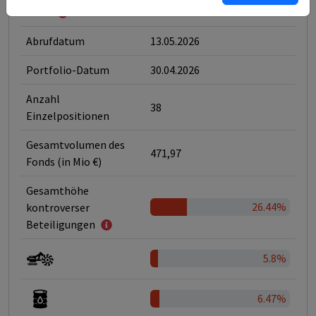
6
SFDR
Abrufdatum
13.05.2026
Portfolio-Datum
30.04.2026
Anzahl
38
Einzelpositionen
Gesamtvolumen des
471,97
Fonds (in Mio €)
Gesamthöhe
26.44%
kontroverser
Beteiligungen
5.8%
6.47%