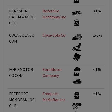
BERKSHIRE
Berkshire
<1%
HATHAWAY INC
Hathaway Inc
CL B
COCA COLA CO
Coca-Cola Co
1-5%
COM
FORD MOTOR
Ford Motor
<1%
CO COM
Company
FREEPORT
Freeport-
<1%
MCMORAN INC
McMoRan Inc
CL B