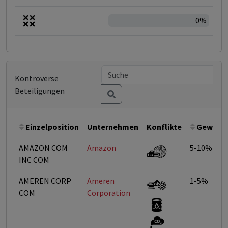
0%
Kontroverse
Beteiligungen
Einzelposition
Unternehmen
Konflikte
Gewicht
AMAZON COM
Amazon
5-10%
INC COM
AMEREN CORP
Ameren
1-5%
COM
Corporation