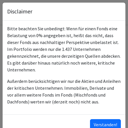
Disclaimer
Bitte beachten Sie unbedingt: Wenn für einen Fonds eine
Belastung von 0% angegeben ist, heißt das nicht, dass
Informationen zum Fonds
dieser Fonds aus nachhaltiger Perspektive unbelastet ist.
Im Portfolio werden nur die 1.437 Unternehmen
Amundi MSCI Europe Hgh
gekennzeichnet, die unsere derzeitigen Quellen abdecken.
Name
Dvdnd Factor UCITS ETF-E(C)
Es gibt darüber hinaus natürlich noch weitere, kritische
Unternehmen.
ISIN des Fonds
LU1681041973
Außerdem berücksichtigen wir nur die Aktien und Anleihen
Typ des Fonds
ETF
der kritischen Unternehmen. Immobilien, Derivate und
vor allem weitere Fonds im Fonds (Mischfonds und
Fondsmanagement
Amundi Luxembourg SA
Dachfonds) werten wir (derzeit noch) nicht aus.
Amundi Asset Management
Anlageberater
SAS
Verstanden!
Klassifizierung nach