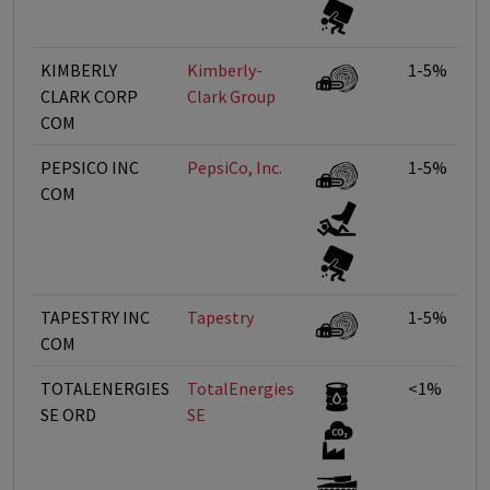
KIMBERLY
Kimberly-
1-5%
CLARK CORP
Clark Group
COM
PEPSICO INC
PepsiCo, Inc.
1-5%
COM
TAPESTRY INC
Tapestry
1-5%
COM
TOTALENERGIES
TotalEnergies
<1%
SE ORD
SE