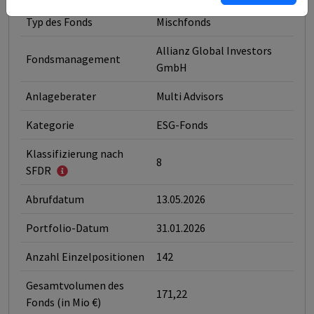
Typ des Fonds
Mischfonds
Allianz Global Investors
Fondsmanagement
GmbH
Anlageberater
Multi Advisors
Kategorie
ESG-Fonds
Klassifizierung nach
8
SFDR
Abrufdatum
13.05.2026
Portfolio-Datum
31.01.2026
Anzahl Einzelpositionen
142
Gesamtvolumen des
171,22
Fonds (in Mio €)