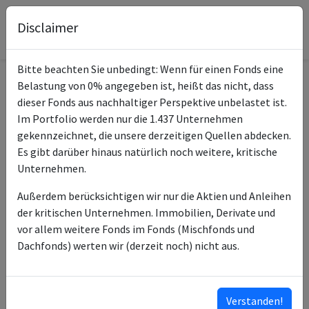
Disclaimer
Bitte beachten Sie unbedingt: Wenn für einen Fonds eine
Belastung von 0% angegeben ist, heißt das nicht, dass
Informationen zum Fonds
dieser Fonds aus nachhaltiger Perspektive unbelastet ist.
Im Portfolio werden nur die 1.437 Unternehmen
Allianz Global Allocation
gekennzeichnet, die unsere derzeitigen Quellen abdecken.
Name
opportunities AT (EUR)
Es gibt darüber hinaus natürlich noch weitere, kritische
Unternehmen.
ISIN des Fonds
LU2743033362
Außerdem berücksichtigen wir nur die Aktien und Anleihen
ISINs weiterer
LU2743032984
der kritischen Unternehmen. Immobilien, Derivate und
Anteilsklassen
LU2847773871
vor allem weitere Fonds im Fonds (Mischfonds und
LU2743033107
Dachfonds) werten wir (derzeit noch) nicht aus.
LU2847773798
LU2743033016
…
Verstanden!
ISINs ausklappen