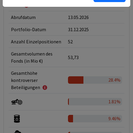
6
SFDR
Abrufdatum
13.05.2026
Portfolio-Datum
31.12.2025
Anzahl Einzelpositionen
52
Gesamtvolumen des
53,73
Fonds (in Mio €)
Gesamthöhe
28.4%
kontroverser
Beteiligungen
1.81%
9.46%