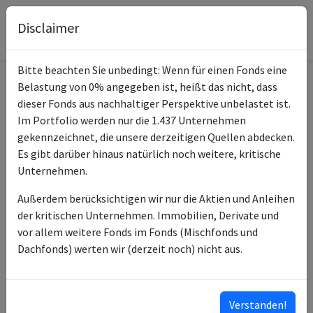
Disclaimer
Bitte beachten Sie unbedingt: Wenn für einen Fonds eine
Belastung von 0% angegeben ist, heißt das nicht, dass
Informationen zum Fonds
dieser Fonds aus nachhaltiger Perspektive unbelastet ist.
Im Portfolio werden nur die 1.437 Unternehmen
Name
terra.point
gekennzeichnet, die unsere derzeitigen Quellen abdecken.
Es gibt darüber hinaus natürlich noch weitere, kritische
ISIN des Fonds
DE000A2N8101
Unternehmen.
Typ des Fonds
Aktien
Außerdem berücksichtigen wir nur die Aktien und Anleihen
der kritischen Unternehmen. Immobilien, Derivate und
Hansainvest Hanseatische
Fondsmanagement
vor allem weitere Fonds im Fonds (Mischfonds und
Investment-GmbH
Dachfonds) werten wir (derzeit noch) nicht aus.
Signal Iduna Asset
Anlageberater
Management GmbH
Verstanden!
Klassifizierung nach