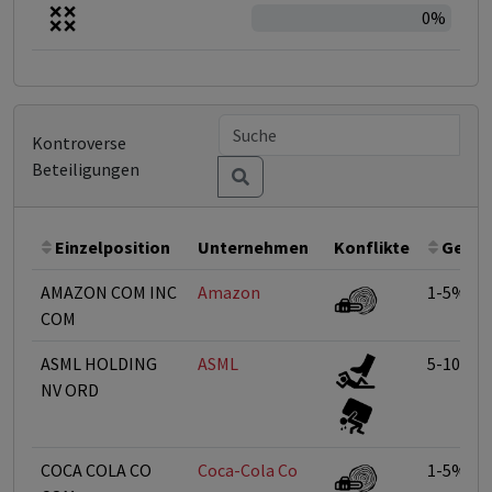
0%
Kontroverse
Beteiligungen
Einzelposition
Unternehmen
Konflikte
Gewic
AMAZON COM INC
Amazon
1-5%
COM
ASML HOLDING
ASML
5-10%
NV ORD
COCA COLA CO
Coca-Cola Co
1-5%