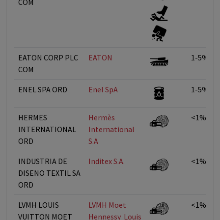
COM
EATON CORP PLC
EATON
1-5%
COM
ENEL SPA ORD
Enel SpA
1-5%
HERMES
Hermès
<1%
INTERNATIONAL
International
ORD
S.A
INDUSTRIA DE
Inditex S.A.
<1%
DISENO TEXTIL SA
ORD
LVMH LOUIS
LVMH Moet
<1%
VUITTON MOET
Hennessy  Louis