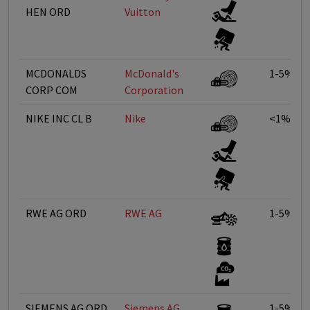
HEN ORD
Vuitton
MCDONALDS
McDonald's
1-5%
CORP COM
Corporation
NIKE INC CL B
Nike
<1%
RWE AG ORD
RWE AG
1-5%
SIEMENS AG ORD
Siemens AG
1-5%