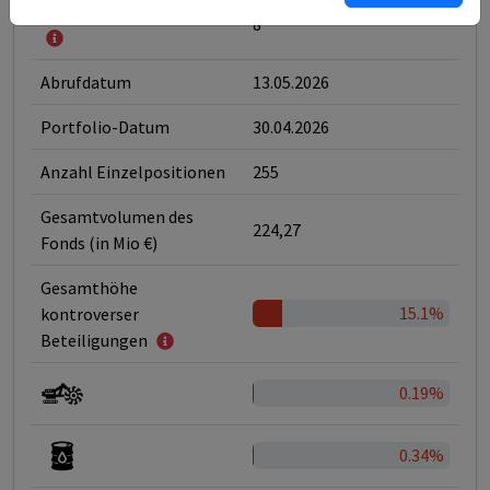
Klassifizierung nach SFDR
8
Abrufdatum
13.05.2026
Portfolio-Datum
30.04.2026
Anzahl Einzelpositionen
255
Gesamtvolumen des
224,27
Fonds (in Mio €)
Gesamthöhe
15.1%
kontroverser
Beteiligungen
0.19%
0.34%