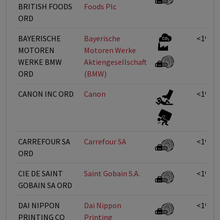
BRITISH FOODS
Foods Plc
ORD
BAYERISCHE
Bayerische
<1%
MOTOREN
Motoren Werke
WERKE BMW
Aktiengesellschaft
ORD
(BMW)
CANON INC ORD
Canon
<1%
CARREFOUR SA
Carrefour SA
<1%
ORD
CIE DE SAINT
Saint Gobain S.A.
<1%
GOBAIN SA ORD
DAI NIPPON
Dai Nippon
<1%
PRINTING CO
Printing