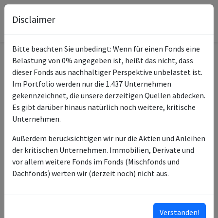
Disclaimer
Bitte beachten Sie unbedingt: Wenn für einen Fonds eine
Belastung von 0% angegeben ist, heißt das nicht, dass
Informationen zum Fonds
dieser Fonds aus nachhaltiger Perspektive unbelastet ist.
Im Portfolio werden nur die 1.437 Unternehmen
Xtrackers MSCI World
gekennzeichnet, die unsere derzeitigen Quellen abdecken.
Name
Value ESG UCITS ETF 1C
Es gibt darüber hinaus natürlich noch weitere, kritische
Unternehmen.
ISIN des Fonds
IE000LAUZQT6
Außerdem berücksichtigen wir nur die Aktien und Anleihen
Typ des Fonds
ETF
der kritischen Unternehmen. Immobilien, Derivate und
vor allem weitere Fonds im Fonds (Mischfonds und
Fondsmanagement
DWS Investment SA
Dachfonds) werten wir (derzeit noch) nicht aus.
Anlageberater
DWS Investment GmbH
Kategorie
ESG-Fonds
Verstanden!