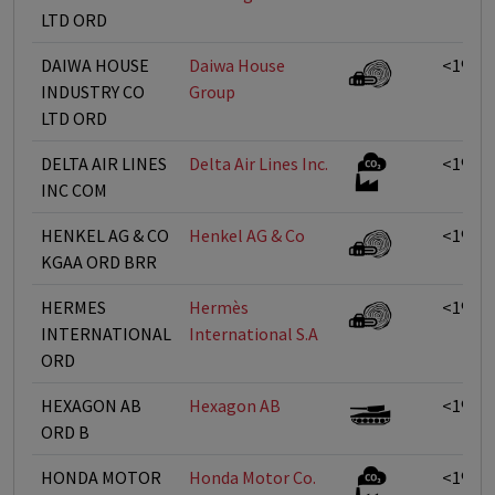
LTD ORD
DAIWA HOUSE
Daiwa House
<1%
INDUSTRY CO
Group
LTD ORD
DELTA AIR LINES
Delta Air Lines Inc.
<1%
INC COM
HENKEL AG & CO
Henkel AG & Co
<1%
KGAA ORD BRR
HERMES
Hermès
<1%
INTERNATIONAL
International S.A
ORD
HEXAGON AB
Hexagon AB
<1%
ORD B
HONDA MOTOR
Honda Motor Co.
<1%