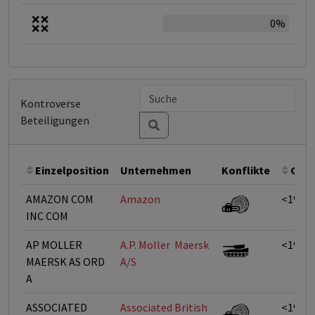
0%
Kontroverse
Beteiligungen
Einzelposition
Unternehmen
Konflikte
Gewi
AMAZON COM
Amazon
<1%
INC COM
AP MOLLER
A.P. Moller  Maersk
<1%
MAERSK AS ORD
A/S
A
ASSOCIATED
Associated British
<1%