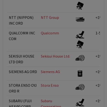
NTT (NIPPON)
NTT Group
<1%
INC ORD
QUALCOMM INC
Qualcomm
1-5%
COM
SEKISUI HOUSE
Sekisui House Ltd.
<1%
LTD ORD
SIEMENS AG ORD
Siemens AG
<1%
STORA ENSO OYJ
Stora Enso
<1%
ORD R
SUBARU (FUJI
Subaru
<1%
HEAVY) CORP
Corporation