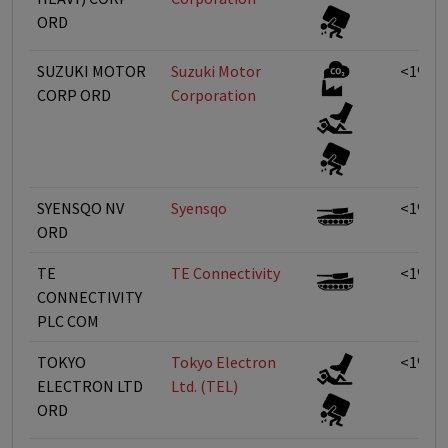
ORD
SUZUKI MOTOR
Suzuki Motor
<1%
CORP ORD
Corporation
SYENSQO NV
Syensqo
<1%
ORD
TE
TE Connectivity
<1%
CONNECTIVITY
PLC COM
TOKYO
Tokyo Electron
<1%
ELECTRON LTD
Ltd. (TEL)
ORD