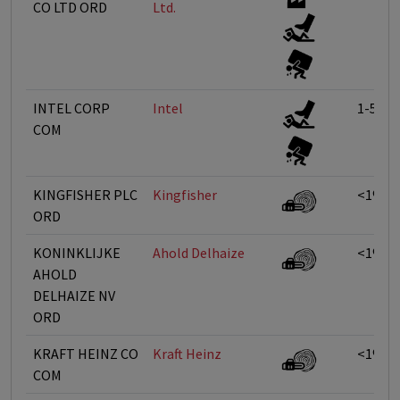
CO LTD ORD
Ltd.
INTEL CORP
Intel
1-5%
COM
KINGFISHER PLC
Kingfisher
<1%
ORD
KONINKLIJKE
Ahold Delhaize
<1%
AHOLD
DELHAIZE NV
ORD
KRAFT HEINZ CO
Kraft Heinz
<1%
COM