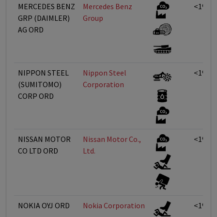
MERCEDES BENZ
Mercedes Benz
<1%
GRP (DAIMLER)
Group
AG ORD
NIPPON STEEL
Nippon Steel
<1%
(SUMITOMO)
Corporation
CORP ORD
NISSAN MOTOR
Nissan Motor Co.,
<1%
CO LTD ORD
Ltd.
NOKIA OYJ ORD
Nokia Corporation
<1%