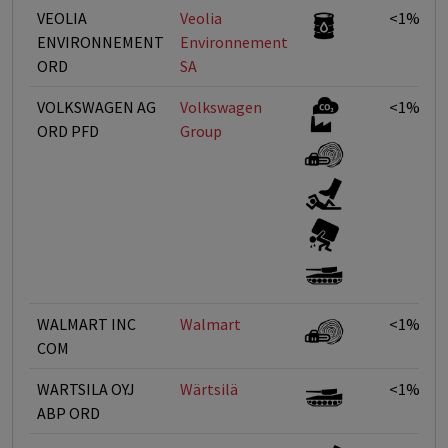
VEOLIA
Veolia
<1%
ENVIRONNEMENT
Environnement
ORD
SA
VOLKSWAGEN AG
Volkswagen
<1%
ORD PFD
Group
WALMART INC
Walmart
<1%
COM
WARTSILA OYJ
Wärtsilä
<1%
ABP ORD