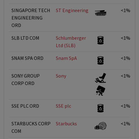
SINGAPORE TECH
ST Engineering
<1%
ENGINEERING
ORD
SLB LTD COM
Schlumberger
<1%
Ltd (SLB)
SNAM SPA ORD
Snam SpA
<1%
SONY GROUP
Sony
<1%
CORP ORD
SSE PLC ORD
SSE plc
<1%
STARBUCKS CORP
Starbucks
<1%
COM