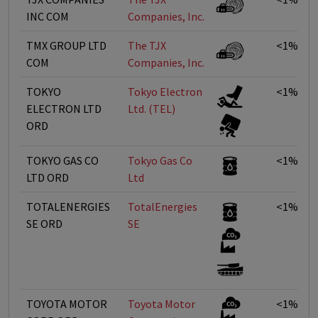
INC COM
Companies, Inc.
TMX GROUP LTD
The TJX
<1%
COM
Companies, Inc.
TOKYO
Tokyo Electron
<1%
ELECTRON LTD
Ltd. (TEL)
ORD
TOKYO GAS CO
Tokyo Gas Co
<1%
LTD ORD
Ltd
TOTALENERGIES
TotalEnergies
<1%
SE ORD
SE
TOYOTA MOTOR
Toyota Motor
<1%