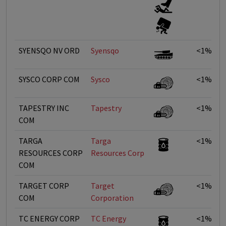
SYENSQO NV ORD
Syensqo
<1%
SYSCO CORP COM
Sysco
<1%
TAPESTRY INC
Tapestry
<1%
COM
TARGA
Targa
<1%
RESOURCES CORP
Resources Corp
COM
TARGET CORP
Target
<1%
COM
Corporation
TC ENERGY CORP
TC Energy
<1%