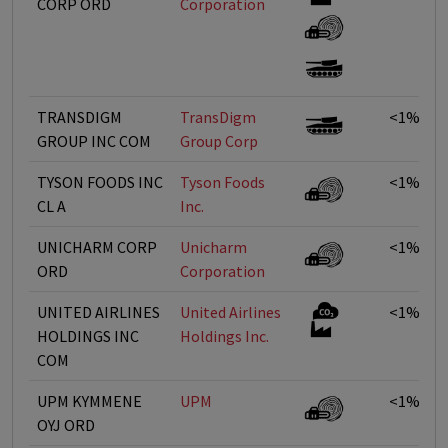
CORP ORD
Corporation
TRANSDIGM
TransDigm
<1%
GROUP INC COM
Group Corp
TYSON FOODS INC
Tyson Foods
<1%
CL A
Inc.
UNICHARM CORP
Unicharm
<1%
ORD
Corporation
UNITED AIRLINES
United Airlines
<1%
HOLDINGS INC
Holdings Inc.
COM
UPM KYMMENE
UPM
<1%
OYJ ORD