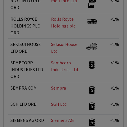
RIO TINTO PLC
Rio Tinto Ltd
<1%
ORD
ROLLS ROYCE
Rolls Royce
<1%
HOLDINGS PLC
Holdings plc
ORD
SEKISUI HOUSE
Sekisui House
<1%
LTD ORD
Ltd.
SEMBCORP
Sembcorp
<1%
INDUSTRIES LTD
Industries Ltd
ORD
SEMPRA COM
Sempra
<1%
SGH LTD ORD
SGH Ltd
<1%
SIEMENS AG ORD
Siemens AG
<1%