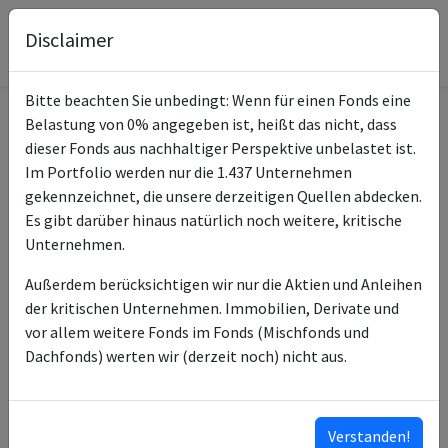
Disclaimer
Bitte beachten Sie unbedingt: Wenn für einen Fonds eine
Belastung von 0% angegeben ist, heißt das nicht, dass
Informationen zum Fonds
dieser Fonds aus nachhaltiger Perspektive unbelastet ist.
Im Portfolio werden nur die 1.437 Unternehmen
iShares MSCI World
gekennzeichnet, die unsere derzeitigen Quellen abdecken.
Name
Screened UCITS ETF USD A
Es gibt darüber hinaus natürlich noch weitere, kritische
Unternehmen.
ISIN des Fonds
IE00BFNM3J75
Außerdem berücksichtigen wir nur die Aktien und Anleihen
Typ des Fonds
ETF
der kritischen Unternehmen. Immobilien, Derivate und
vor allem weitere Fonds im Fonds (Mischfonds und
BlackRock Asset
Fondsmanagement
Dachfonds) werten wir (derzeit noch) nicht aus.
Management Ireland Ltd
BlackRock Advisors (UK)
Anlageberater
Ltd
Verstanden!