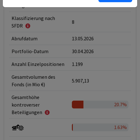
Kategorie
ESG-Fonds
Klassifizierung nach
8
SFDR
Abrufdatum
13.05.2026
Portfolio-Datum
30.04.2026
Anzahl Einzelpositionen
1.199
Gesamtvolumen des
5.907,13
Fonds (in Mio €)
Gesamthöhe
20.7%
kontroverser
Beteiligungen
1.63%