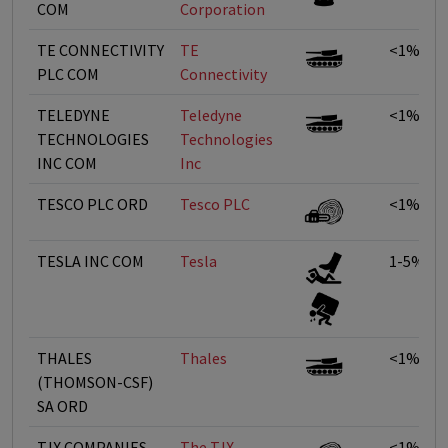
COM
Corporation
TE CONNECTIVITY
TE
<1%
PLC COM
Connectivity
TELEDYNE
Teledyne
<1%
TECHNOLOGIES
Technologies
INC COM
Inc
TESCO PLC ORD
Tesco PLC
<1%
TESLA INC COM
Tesla
1-5%
THALES
Thales
<1%
(THOMSON-CSF)
SA ORD
TJX COMPANIES
The TJX
<1%