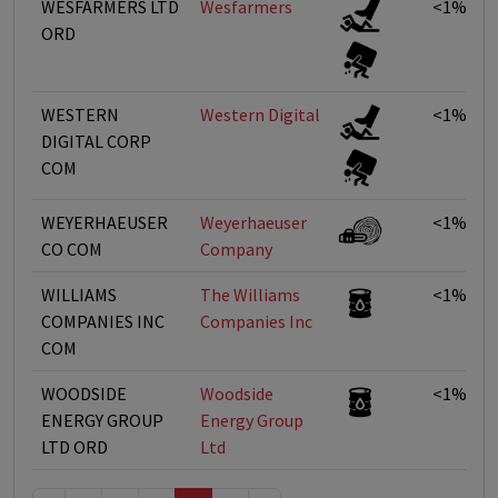
WESFARMERS LTD
Wesfarmers
<1%
ORD
WESTERN
Western Digital
<1%
DIGITAL CORP
COM
WEYERHAEUSER
Weyerhaeuser
<1%
CO COM
Company
WILLIAMS
The Williams
<1%
COMPANIES INC
Companies Inc
COM
WOODSIDE
Woodside
<1%
ENERGY GROUP
Energy Group
LTD ORD
Ltd