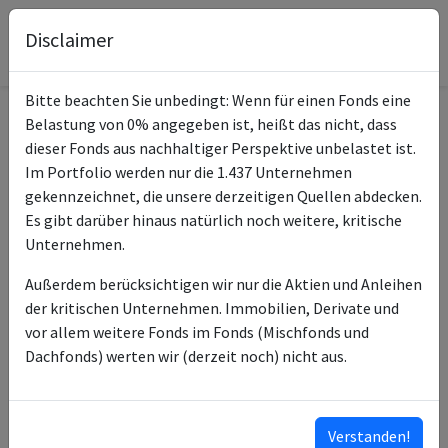
Disclaimer
Bitte beachten Sie unbedingt: Wenn für einen Fonds eine
Belastung von 0% angegeben ist, heißt das nicht, dass
Informationen zum Fonds
dieser Fonds aus nachhaltiger Perspektive unbelastet ist.
Im Portfolio werden nur die 1.437 Unternehmen
Xtrackers MSCI World ex
gekennzeichnet, die unsere derzeitigen Quellen abdecken.
Name
USA UCITS ETF 1C
Es gibt darüber hinaus natürlich noch weitere, kritische
Unternehmen.
ISIN des Fonds
IE0006WW1TQ4
Außerdem berücksichtigen wir nur die Aktien und Anleihen
Typ des Fonds
ETF
der kritischen Unternehmen. Immobilien, Derivate und
vor allem weitere Fonds im Fonds (Mischfonds und
Fondsmanagement
DWS Investment SA
Dachfonds) werten wir (derzeit noch) nicht aus.
Anlageberater
DWS Investment GmbH
Klassifizierung nach SFDR
6
Verstanden!