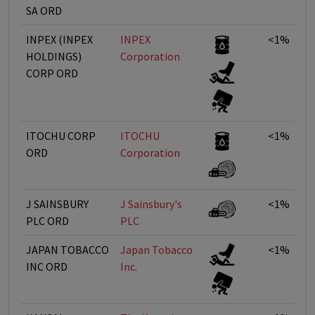
SA ORD
INPEX (INPEX
INPEX
<1%
HOLDINGS)
Corporation
CORP ORD
ITOCHU CORP
ITOCHU
<1%
ORD
Corporation
J SAINSBURY
J Sainsbury's
<1%
PLC ORD
PLC
JAPAN TOBACCO
Japan Tobacco
<1%
INC ORD
Inc.