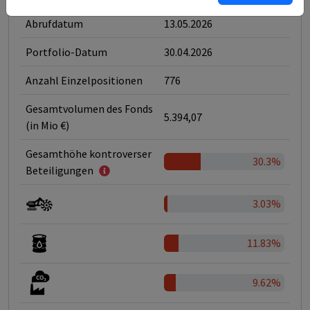
Abrufdatum
13.05.2026
Portfolio-Datum
30.04.2026
Anzahl Einzelpositionen
776
Gesamtvolumen des Fonds
5.394,07
(in Mio €)
Gesamthöhe kontroverser
30.3%
Beteiligungen
3.03%
11.83%
9.62%