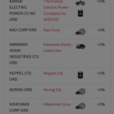
KANSAI
The Kansai
<1%
ELECTRIC
Electric Power
POWER CO INC
Company Inc
ORD
(KEPCO)
KAO CORP ORD
Kao Corp.
<1%
KAWASAKI
Kawasaki Heavy
<1%
HEAVY
Industries
INDUSTRIES LTD
ORD
KEPPEL LTD
Keppel Ltd
<1%
ORD
KERING ORD
Kering S.A.
<1%
KIKKOMAN
Kikkoman Corp.
<1%
CORP ORD