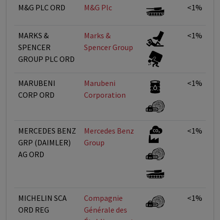
M&G PLC ORD
M&G Plc
<1%
MARKS &
Marks &
<1%
SPENCER
Spencer Group
GROUP PLC ORD
MARUBENI
Marubeni
<1%
CORP ORD
Corporation
MERCEDES BENZ
Mercedes Benz
<1%
GRP (DAIMLER)
Group
AG ORD
MICHELIN SCA
Compagnie
<1%
ORD REG
Générale des