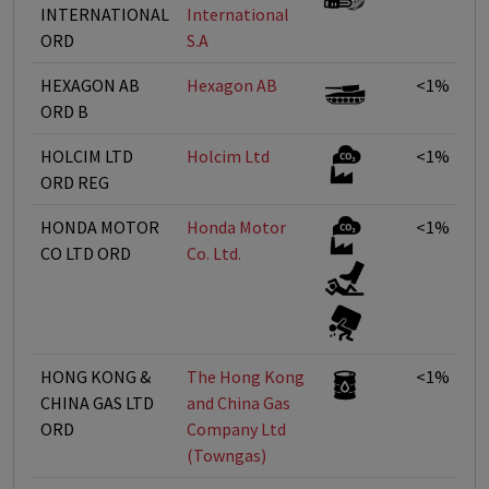
INTERNATIONAL
International
ORD
S.A
HEXAGON AB
Hexagon AB
<1%
ORD B
HOLCIM LTD
Holcim Ltd
<1%
ORD REG
HONDA MOTOR
Honda Motor
<1%
CO LTD ORD
Co. Ltd.
HONG KONG &
The Hong Kong
<1%
CHINA GAS LTD
and China Gas
ORD
Company Ltd
(Towngas)