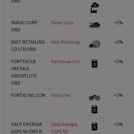
ORD
FANUC CORP
Fanuc Corp
<1%
ORD
FAST RETAILING
Fast Retailing
<1%
CO LTD ORD
FORTESCUE
Fortescue Ltd
<1%
(METALS
GROUP) LTD
ORD
FORTIS INC COM
Fortis Inc
<1%
GALP ENERGIA
Galp Energia
<1%
SGPS SA ORD B
SGPS SA