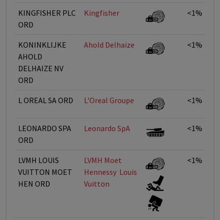
KINGFISHER PLC
Kingfisher
<1%
ORD
KONINKLIJKE
Ahold Delhaize
<1%
AHOLD
DELHAIZE NV
ORD
L OREAL SA ORD
L'Oreal Groupe
<1%
LEONARDO SPA
Leonardo SpA
<1%
ORD
LVMH LOUIS
LVMH Moet
<1%
VUITTON MOET
Hennessy  Louis
HEN ORD
Vuitton