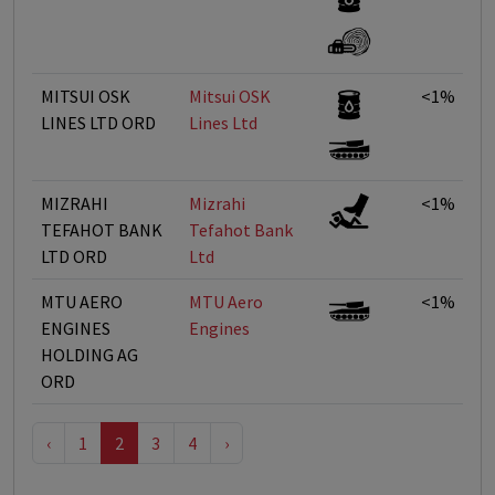
MITSUI OSK
Mitsui OSK
<1%
LINES LTD ORD
Lines Ltd
MIZRAHI
Mizrahi
<1%
TEFAHOT BANK
Tefahot Bank
LTD ORD
Ltd
MTU AERO
MTU Aero
<1%
ENGINES
Engines
HOLDING AG
ORD
‹
1
2
3
4
›