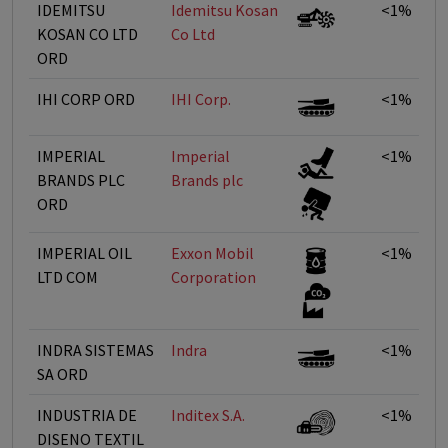
IDEMITSU
Idemitsu Kosan
<1%
KOSAN CO LTD
Co Ltd
ORD
IHI CORP ORD
IHI Corp.
<1%
IMPERIAL
Imperial
<1%
BRANDS PLC
Brands plc
ORD
IMPERIAL OIL
Exxon Mobil
<1%
LTD COM
Corporation
INDRA SISTEMAS
Indra
<1%
SA ORD
INDUSTRIA DE
Inditex S.A.
<1%
DISENO TEXTIL