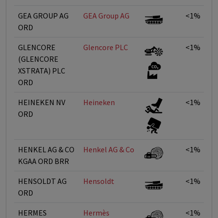
GEA GROUP AG
GEA Group AG
<1%
ORD
GLENCORE
Glencore PLC
<1%
(GLENCORE
XSTRATA) PLC
ORD
HEINEKEN NV
Heineken
<1%
ORD
HENKEL AG & CO
Henkel AG & Co
<1%
KGAA ORD BRR
HENSOLDT AG
Hensoldt
<1%
ORD
HERMES
Hermès
<1%