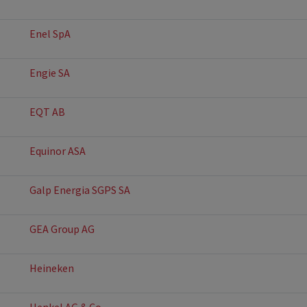
Enel SpA
Engie SA
EQT AB
Equinor ASA
Galp Energia SGPS SA
GEA Group AG
Heineken