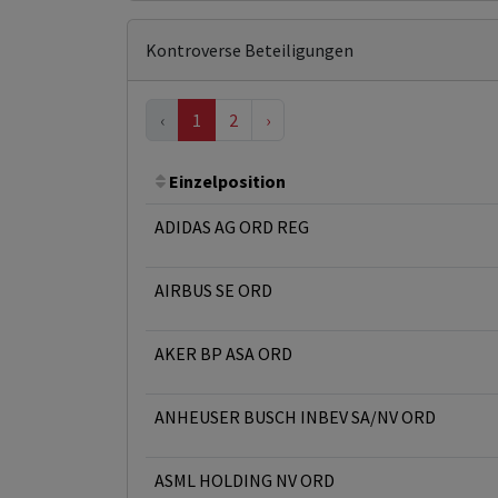
Kontroverse Beteiligungen
‹
1
2
›
Einzelposition
ADIDAS AG ORD REG
AIRBUS SE ORD
AKER BP ASA ORD
ANHEUSER BUSCH INBEV SA/NV ORD
ASML HOLDING NV ORD