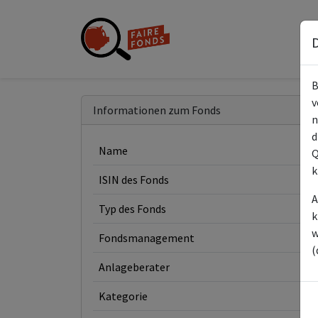
D
B
v
Informationen zum Fonds
n
d
Name
Q
k
ISIN des Fonds
A
Typ des Fonds
k
w
Fondsmanagement
(
Anlageberater
Kategorie