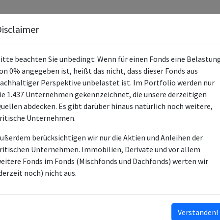
Fonds
Unternehmen
Hintergrund
Methodik
Blog
S
isclaimer
itte beachten Sie unbedingt: Wenn für einen Fonds eine Belastun
on 0% angegeben ist, heißt das nicht, dass dieser Fonds aus
achhaltiger Perspektive unbelastet ist. Im Portfolio werden nur
ie 1.437 Unternehmen gekennzeichnet, die unsere derzeitigen
iShares MSCI Europ Clmt Trans Awre 
uellen abdecken. Es gibt darüber hinaus natürlich noch weitere,
ritische Unternehmen.
IE000U3XZQN5
ußerdem berücksichtigen wir nur die Aktien und Anleihen der
ETF
ritischen Unternehmen. Immobilien, Derivate und vor allem
eitere Fonds im Fonds (Mischfonds und Dachfonds) werten wir
BlackRock Asset Management Ireland
derzeit noch) nicht aus.
BlackRock Advisors (UK) Ltd
ESG-Fonds
Verstanden!