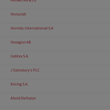
Henkel AG & Co
Hensoldt
Hermès International S.A
Hexagon AB
Inditex S.A.
J Sainsbury's PLC
Kering S.A.
Ahold Delhaize