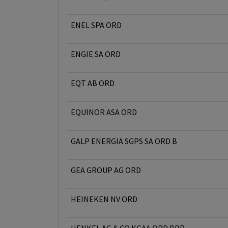
ENEL SPA ORD
ENGIE SA ORD
EQT AB ORD
EQUINOR ASA ORD
GALP ENERGIA SGPS SA ORD B
GEA GROUP AG ORD
HEINEKEN NV ORD