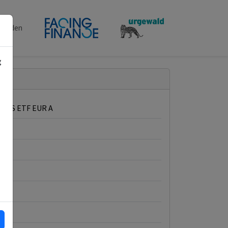
penden
g
UCITS ETF EUR A
 Ltd