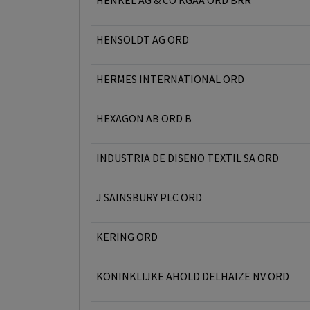
HENKEL AG & CO KGAA ORD BRR
HENSOLDT AG ORD
HERMES INTERNATIONAL ORD
HEXAGON AB ORD B
INDUSTRIA DE DISENO TEXTIL SA ORD
J SAINSBURY PLC ORD
KERING ORD
KONINKLIJKE AHOLD DELHAIZE NV ORD