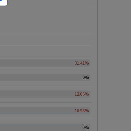
31.41%
0%
12.06%
10.96%
0%