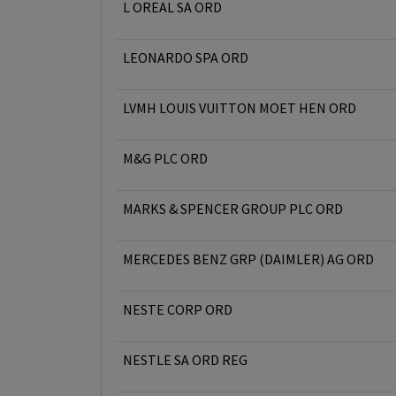
L OREAL SA ORD
LEONARDO SPA ORD
LVMH LOUIS VUITTON MOET HEN ORD
M&G PLC ORD
MARKS & SPENCER GROUP PLC ORD
MERCEDES BENZ GRP (DAIMLER) AG ORD
NESTE CORP ORD
NESTLE SA ORD REG