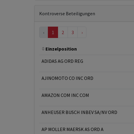
Kontroverse Beteiligungen
‹
1
2
3
›
Einzelposition
ADIDAS AG ORD REG
AJINOMOTO CO INC ORD
AMAZON COM INC COM
ANHEUSER BUSCH INBEV SA/NV ORD
AP MOLLER MAERSK AS ORD A