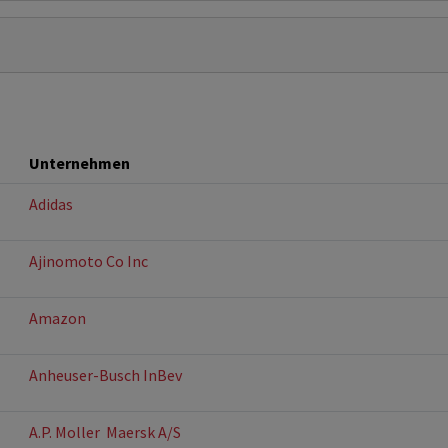
Unternehmen
Adidas
Ajinomoto Co Inc
Amazon
Anheuser-Busch InBev
A.P. Moller  Maersk A/S