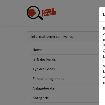
D
B
v
Informationen zum Fonds
n
d
Name
Q
k
ISIN des Fonds
A
Typ des Fonds
k
w
Fondsmanagement
(
Anlageberater
Kategorie