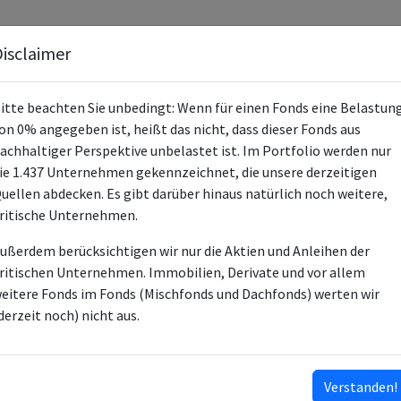
Fonds
Unternehmen
Hintergrund
Methodik
Blog
S
isclaimer
itte beachten Sie unbedingt: Wenn für einen Fonds eine Belastun
on 0% angegeben ist, heißt das nicht, dass dieser Fonds aus
achhaltiger Perspektive unbelastet ist. Im Portfolio werden nur
ie 1.437 Unternehmen gekennzeichnet, die unsere derzeitigen
Xtrackers World Net Zero Pathway P
uellen abdecken. Es gibt darüber hinaus natürlich noch weitere,
ritische Unternehmen.
IE000UZCJS58
ußerdem berücksichtigen wir nur die Aktien und Anleihen der
ETF
ritischen Unternehmen. Immobilien, Derivate und vor allem
eitere Fonds im Fonds (Mischfonds und Dachfonds) werten wir
DWS Investment SA
derzeit noch) nicht aus.
DWS Investment GmbH
ESG-Fonds
Verstanden!