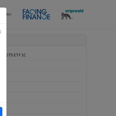
penden
g
A UCITS ETF 1C