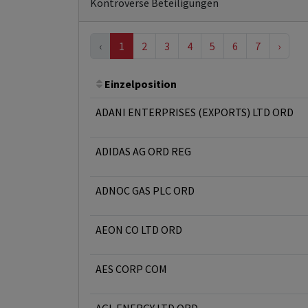
Kontroverse Beteiligungen
‹
1
2
3
4
5
6
7
›
Einzelposition
ADANI ENTERPRISES (EXPORTS) LTD ORD
ADIDAS AG ORD REG
ADNOC GAS PLC ORD
AEON CO LTD ORD
AES CORP COM