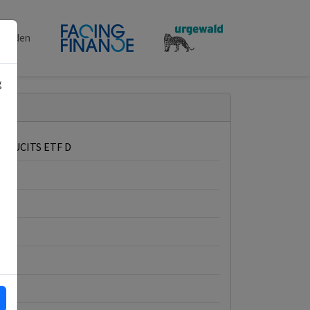
penden
g
Val UCITS ETF D