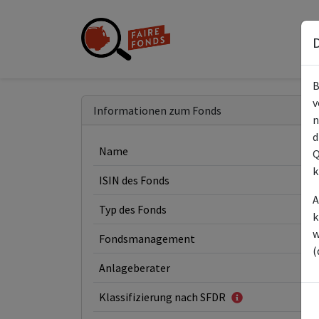
D
B
v
Informationen zum Fonds
n
d
Name
Q
k
ISIN des Fonds
A
Typ des Fonds
k
w
Fondsmanagement
(
Anlageberater
Klassifizierung nach SFDR