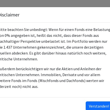
Fonds
Unternehmen
Hintergrund
Methodik
Blog
S
isclaimer
itte beachten Sie unbedingt: Wenn für einen Fonds eine Belastun
on 0% angegeben ist, heißt das nicht, dass dieser Fonds aus
achhaltiger Perspektive unbelastet ist. Im Portfolio werden nur
ie 1.437 Unternehmen gekennzeichnet, die unsere derzeitigen
Invesco RAFI All-World Fundamental 
uellen abdecken. Es gibt darüber hinaus natürlich noch weitere,
ritische Unternehmen.
IE00B23LNQ02
ußerdem berücksichtigen wir nur die Aktien und Anleihen der
ETF
ritischen Unternehmen. Immobilien, Derivate und vor allem
eitere Fonds im Fonds (Mischfonds und Dachfonds) werten wir
Invesco Investment Management Ltd
derzeit noch) nicht aus.
Invesco Capital Management LLC
6
Verstanden!