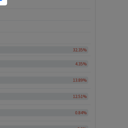
32.35%
4.35%
13.89%
12.51%
0.84%