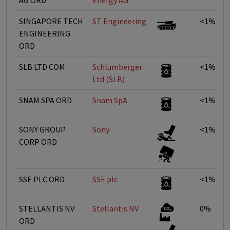
AG ORD
Energy AG
SINGAPORE TECH
ST Engineering
<1%
ENGINEERING
ORD
SLB LTD COM
Schlumberger
<1%
Ltd (SLB)
SNAM SPA ORD
Snam SpA
<1%
SONY GROUP
Sony
<1%
CORP ORD
SSE PLC ORD
SSE plc
<1%
STELLANTIS NV
Stellantis NV
0%
ORD