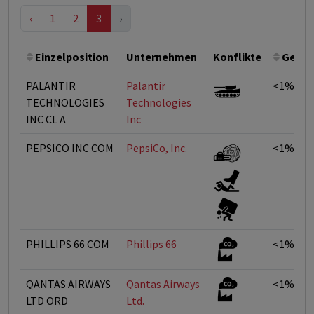
‹
1
2
3
›
Einzelposition
Unternehmen
Konflikte
Gewic
PALANTIR
Palantir
<1%
TECHNOLOGIES
Technologies
INC CL A
Inc
PEPSICO INC COM
PepsiCo, Inc.
<1%
PHILLIPS 66 COM
Phillips 66
<1%
QANTAS AIRWAYS
Qantas Airways
<1%
LTD ORD
Ltd.