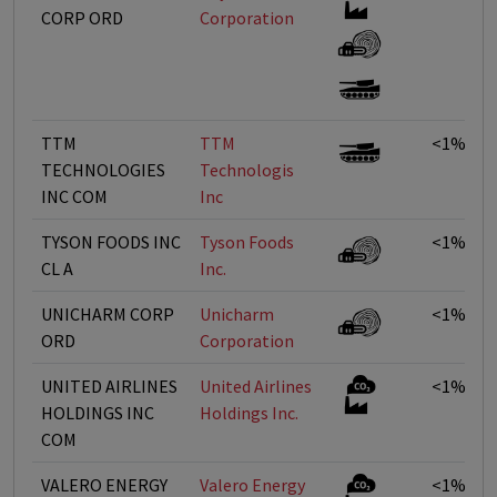
CORP ORD
Corporation
TTM
TTM
<1%
TECHNOLOGIES
Technologis
INC COM
Inc
TYSON FOODS INC
Tyson Foods
<1%
CL A
Inc.
UNICHARM CORP
Unicharm
<1%
ORD
Corporation
UNITED AIRLINES
United Airlines
<1%
HOLDINGS INC
Holdings Inc.
COM
VALERO ENERGY
Valero Energy
<1%