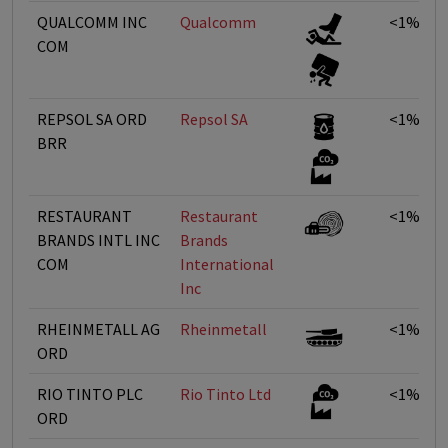
QUALCOMM INC
Qualcomm
<1%
COM
REPSOL SA ORD
Repsol SA
<1%
BRR
RESTAURANT
Restaurant
<1%
BRANDS INTL INC
Brands
COM
International
Inc
RHEINMETALL AG
Rheinmetall
<1%
ORD
RIO TINTO PLC
Rio Tinto Ltd
<1%
ORD