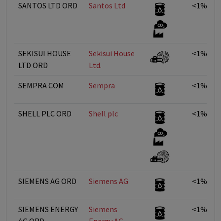
SANTOS LTD ORD
Santos Ltd
<1%
SEKISUI HOUSE
Sekisui House
<1%
LTD ORD
Ltd.
SEMPRA COM
Sempra
<1%
SHELL PLC ORD
Shell plc
<1%
SIEMENS AG ORD
Siemens AG
<1%
SIEMENS ENERGY
Siemens
<1%