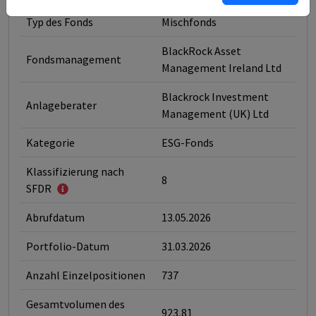
Typ des Fonds
Mischfonds
BlackRock Asset
Fondsmanagement
Management Ireland Ltd
Blackrock Investment
Anlageberater
Management (UK) Ltd
Kategorie
ESG-Fonds
Klassifizierung nach
8
SFDR
Abrufdatum
13.05.2026
Portfolio-Datum
31.03.2026
Anzahl Einzelpositionen
737
Gesamtvolumen des
923,81