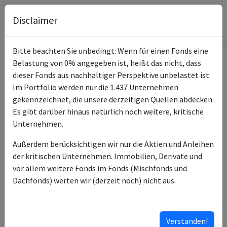
Disclaimer
Bitte beachten Sie unbedingt: Wenn für einen Fonds eine
Belastung von 0% angegeben ist, heißt das nicht, dass
Informationen zum Fonds
dieser Fonds aus nachhaltiger Perspektive unbelastet ist.
Im Portfolio werden nur die 1.437 Unternehmen
BlackRock Tactical Opps
gekennzeichnet, die unsere derzeitigen Quellen abdecken.
Name
Fund Class D USD Acc
Es gibt darüber hinaus natürlich noch weitere, kritische
Unternehmen.
ISIN des Fonds
IE00BK4PZV64
Außerdem berücksichtigen wir nur die Aktien und Anleihen
ISINs weiterer
IE000BQPOC41
der kritischen Unternehmen. Immobilien, Derivate und
Anteilsklassen
IE00BK4PZS36
vor allem weitere Fonds im Fonds (Mischfonds und
IE00BK4PZR29
Dachfonds) werten wir (derzeit noch) nicht aus.
IE00BK4PZX88
IE00BK4PZW71
…
Verstanden!
ISINs ausklappen