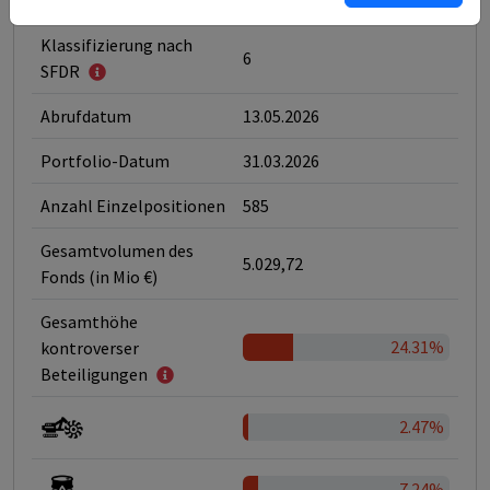
LLC
Klassifizierung nach
6
SFDR
Abrufdatum
13.05.2026
Portfolio-Datum
31.03.2026
Anzahl Einzelpositionen
585
Gesamtvolumen des
5.029,72
Fonds (in Mio €)
Gesamthöhe
24.31%
kontroverser
Beteiligungen
2.47%
7.24%