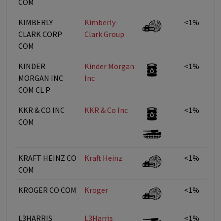
COM
KIMBERLY
Kimberly-
<1%
CLARK CORP
Clark Group
COM
KINDER
Kinder Morgan
<1%
MORGAN INC
Inc
COM CL P
KKR & CO INC
KKR & Co Inc
<1%
COM
KRAFT HEINZ CO
Kraft Heinz
<1%
COM
KROGER CO COM
Kroger
<1%
L3HARRIS
L3Harris
<1%