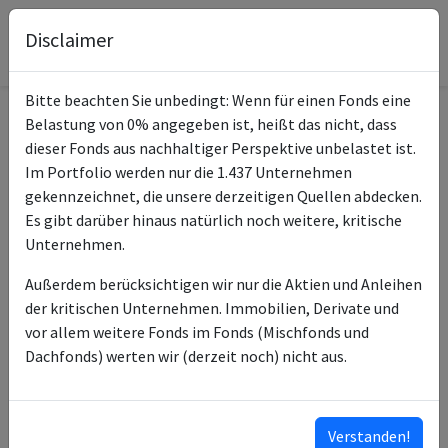
Disclaimer
Bitte beachten Sie unbedingt: Wenn für einen Fonds eine
Belastung von 0% angegeben ist, heißt das nicht, dass
Informationen zum Fonds
dieser Fonds aus nachhaltiger Perspektive unbelastet ist.
Im Portfolio werden nur die 1.437 Unternehmen
Vanguard FTSE North
gekennzeichnet, die unsere derzeitigen Quellen abdecken.
Name
America UCITS ETF USD
Es gibt darüber hinaus natürlich noch weitere, kritische
Dist
Unternehmen.
ISIN des Fonds
IE00BKX55R35
Außerdem berücksichtigen wir nur die Aktien und Anleihen
der kritischen Unternehmen. Immobilien, Derivate und
Typ des Fonds
ETF
vor allem weitere Fonds im Fonds (Mischfonds und
Dachfonds) werten wir (derzeit noch) nicht aus.
Vanguard Group (Ireland)
Fondsmanagement
Limited
Vanguard Global Advisers
Anlageberater
Verstanden!