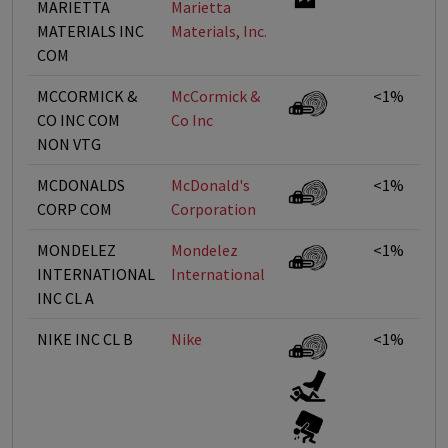
MARIETTA
Marietta
MATERIALS INC
Materials, Inc.
COM
MCCORMICK &
McCormick &
<1%
CO INC COM
Co Inc
NON VTG
MCDONALDS
McDonald's
<1%
CORP COM
Corporation
MONDELEZ
Mondelez
<1%
INTERNATIONAL
International
INC CL A
NIKE INC CL B
Nike
<1%