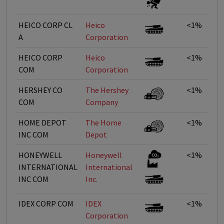
HEICO CORP CL
Heico
<1%
A
Corporation
HEICO CORP
Heico
<1%
COM
Corporation
HERSHEY CO
The Hershey
<1%
COM
Company
HOME DEPOT
The Home
<1%
INC COM
Depot
HONEYWELL
Honeywell
<1%
INTERNATIONAL
International
INC COM
Inc.
IDEX CORP COM
IDEX
<1%
Corporation