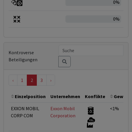
0%
0%
Kontroverse
Beteiligungen
‹
1
2
3
›
Einzelposition
Unternehmen
Konflikte
Gewicht
EXXON MOBIL
Exxon Mobil
<1%
CORP COM
Corporation