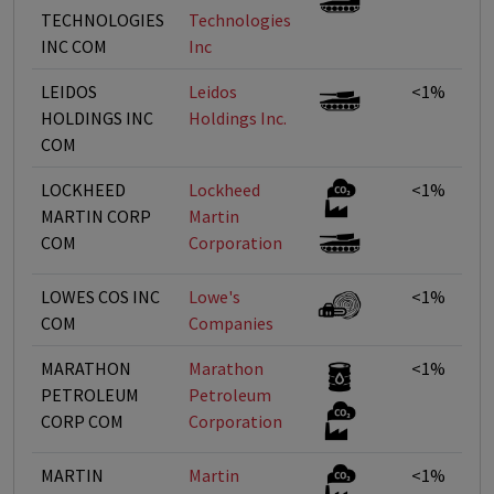
TECHNOLOGIES
Technologies
INC COM
Inc
LEIDOS
Leidos
<1%
HOLDINGS INC
Holdings Inc.
COM
LOCKHEED
Lockheed
<1%
MARTIN CORP
Martin
COM
Corporation
LOWES COS INC
Lowe's
<1%
COM
Companies
MARATHON
Marathon
<1%
PETROLEUM
Petroleum
CORP COM
Corporation
MARTIN
Martin
<1%