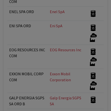
COM
ENEL SPA ORD
Enel SpA
ENI SPA ORD
Eni SpA
EOG RESOURCES INC
EOG Resources Inc
COM
EXXON MOBIL CORP
Exxon Mobil
COM
Corporation
GALP ENERGIA SGPS
Galp Energia SGPS
SA ORD B
SA