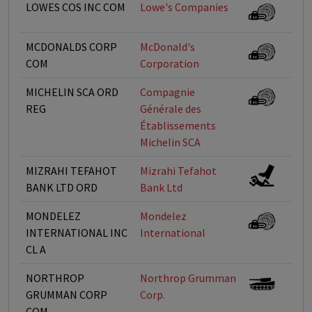
LOWES COS INC COM
Lowe's Companies
MCDONALDS CORP
McDonald's
COM
Corporation
MICHELIN SCA ORD
Compagnie
REG
Générale des
Établissements
Michelin SCA
MIZRAHI TEFAHOT
Mizrahi Tefahot
BANK LTD ORD
Bank Ltd
MONDELEZ
Mondelez
INTERNATIONAL INC
International
CL A
NORTHROP
Northrop Grumman
GRUMMAN CORP
Corp.
COM