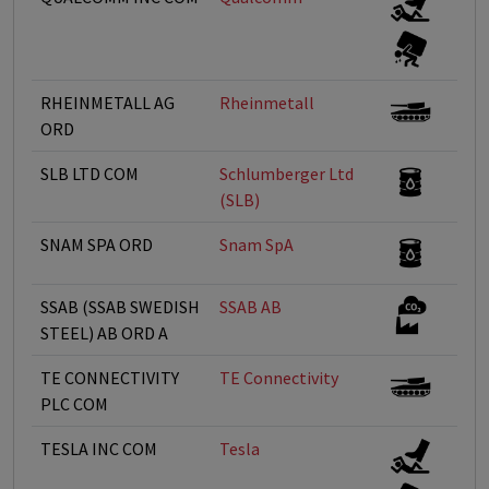
RHEINMETALL AG
Rheinmetall
ORD
SLB LTD COM
Schlumberger Ltd
(SLB)
SNAM SPA ORD
Snam SpA
SSAB (SSAB SWEDISH
SSAB AB
STEEL) AB ORD A
TE CONNECTIVITY
TE Connectivity
PLC COM
TESLA INC COM
Tesla