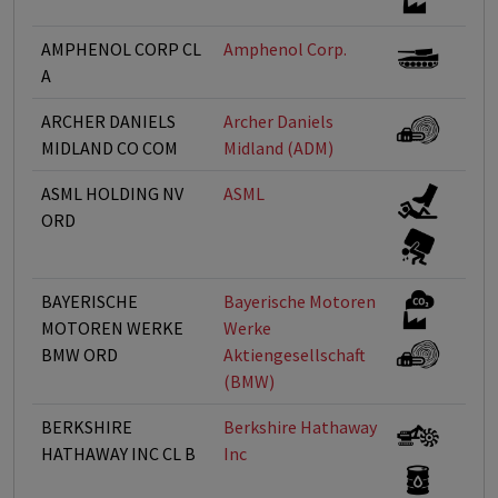
AMPHENOL CORP CL
Amphenol Corp.
A
ARCHER DANIELS
Archer Daniels
MIDLAND CO COM
Midland (ADM)
ASML HOLDING NV
ASML
ORD
BAYERISCHE
Bayerische Motoren
MOTOREN WERKE
Werke
BMW ORD
Aktiengesellschaft
(BMW)
BERKSHIRE
Berkshire Hathaway
HATHAWAY INC CL B
Inc