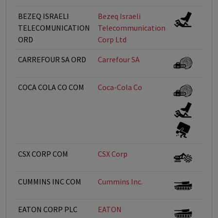
BEZEQ ISRAELI
Bezeq Israeli
TELECOMUNICATION
Telecommunication
ORD
Corp Ltd
CARREFOUR SA ORD
Carrefour SA
COCA COLA CO COM
Coca-Cola Co
CSX CORP COM
CSX Corp
CUMMINS INC COM
Cummins Inc.
EATON CORP PLC
EATON