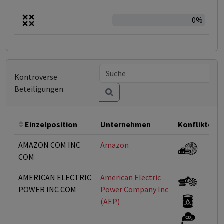
0%
Kontroverse
Beteiligungen
Einzelposition
Unternehmen
Konflikte
AMAZON COM INC
Amazon
COM
AMERICAN ELECTRIC
American Electric
POWER INC COM
Power Company Inc
(AEP)