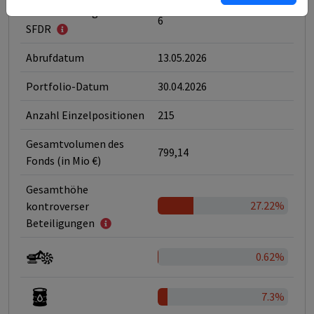
Klassifizierung nach
6
SFDR
Abrufdatum
13.05.2026
Portfolio-Datum
30.04.2026
Anzahl Einzelpositionen
215
Gesamtvolumen des
799,14
Fonds (in Mio €)
Gesamthöhe
27.22%
kontroverser
Beteiligungen
0.62%
7.3%