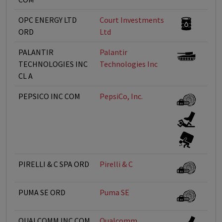
OPC ENERGY LTD
Court Investments
ORD
Ltd
PALANTIR
Palantir
TECHNOLOGIES INC
Technologies Inc
CL A
PEPSICO INC COM
PepsiCo, Inc.
PIRELLI & C SPA ORD
Pirelli & C
PUMA SE ORD
Puma SE
QUALCOMM INC COM
Qualcomm