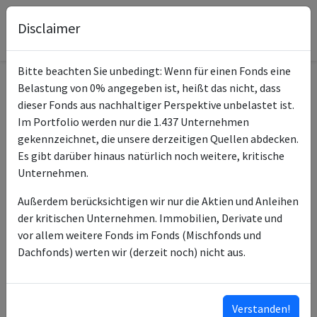
Disclaimer
Bitte beachten Sie unbedingt: Wenn für einen Fonds eine
Belastung von 0% angegeben ist, heißt das nicht, dass
Informationen zum Fonds
dieser Fonds aus nachhaltiger Perspektive unbelastet ist.
Im Portfolio werden nur die 1.437 Unternehmen
UBS MSCI AC Asia ex Japan
gekennzeichnet, die unsere derzeitigen Quellen abdecken.
Name
SF UCITS ETF USD acc
Es gibt darüber hinaus natürlich noch weitere, kritische
Unternehmen.
ISIN des Fonds
IE00B7WK2W23
Außerdem berücksichtigen wir nur die Aktien und Anleihen
Typ des Fonds
ETF
der kritischen Unternehmen. Immobilien, Derivate und
vor allem weitere Fonds im Fonds (Mischfonds und
UBS Asset Management
Fondsmanagement
Dachfonds) werten wir (derzeit noch) nicht aus.
Europe SA
UBS Asset Management
Anlageberater
(UK) Ltd
Verstanden!