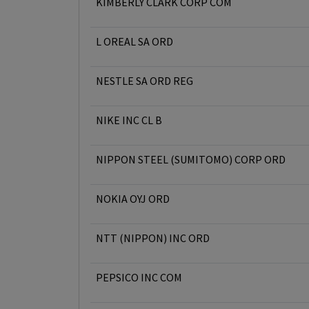
KIMBERLY CLARK CORP COM
L OREAL SA ORD
NESTLE SA ORD REG
NIKE INC CL B
NIPPON STEEL (SUMITOMO) CORP ORD
NOKIA OYJ ORD
NTT (NIPPON) INC ORD
PEPSICO INC COM