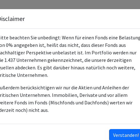
Fonds
Unternehmen
Hintergrund
Methodik
Blog
S
isclaimer
itte beachten Sie unbedingt: Wenn für einen Fonds eine Belastun
on 0% angegeben ist, heißt das nicht, dass dieser Fonds aus
achhaltiger Perspektive unbelastet ist. Im Portfolio werden nur
ie 1.437 Unternehmen gekennzeichnet, die unsere derzeitigen
Xtrackers World Green Tech Innovato
uellen abdecken. Es gibt darüber hinaus natürlich noch weitere,
ritische Unternehmen.
LU2859392081
ußerdem berücksichtigen wir nur die Aktien und Anleihen der
ETF
ritischen Unternehmen. Immobilien, Derivate und vor allem
eitere Fonds im Fonds (Mischfonds und Dachfonds) werten wir
DWS Investment SA
derzeit noch) nicht aus.
DWS Investment GmbH
ESG-Fonds
Verstanden!