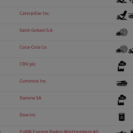
Caterpillar Inc.
Saint Gobain S.A.
Coca-Cola Co
CRH plc
Cummins Inc.
Danone SA
Dow Inc
D
EnBW Energie Baden-Württemberg AG