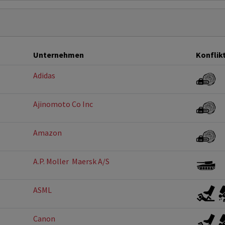
Unternehmen
Konflik
Adidas
Ajinomoto Co Inc
Amazon
A.P. Moller  Maersk A/S
ASML
Canon