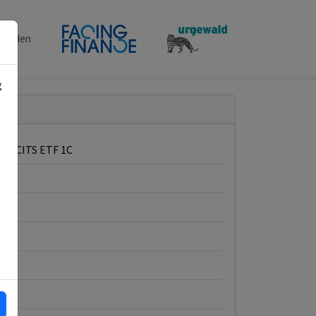
penden
g
rs UCITS ETF 1C