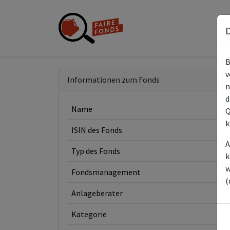
D
B
v
Informationen zum Fonds
n
d
Name
Q
k
ISIN des Fonds
A
Typ des Fonds
k
w
Fondsmanagement
(
Anlageberater
Kategorie