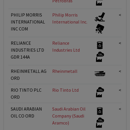
Petrobras
PHILIP MORRIS
Philip Morris
<1%
INTERNATIONAL
International Inc.
INC COM
RELIANCE
Reliance
<1%
INDUSTRIES LTD
Industries Ltd
GDR 144A
RHEINMETALL AG
Rheinmetall
<1%
ORD
RIO TINTO PLC
Rio Tinto Ltd
<1%
ORD
SAUDI ARABIAN
Saudi Arabian Oil
<1%
OIL CO ORD
Company (Saudi
Aramco)