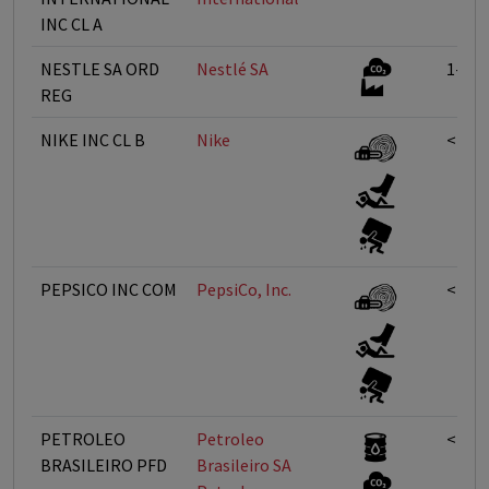
INC CL A
NESTLE SA ORD
Nestlé SA
1-5%
REG
NIKE INC CL B
Nike
<1%
PEPSICO INC COM
PepsiCo, Inc.
<1%
PETROLEO
Petroleo
<1%
BRASILEIRO PFD
Brasileiro SA 