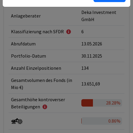
GmbH
Deka Investment
Anlageberater
GmbH
Klassifizierung nach SFDR
6
Abrufdatum
13.05.2026
Portfolio-Datum
30.11.2025
Anzahl Einzelpositionen
134
Gesamtvolumen des Fonds (in
13.651,69
Mio €)
Gesamthöhe kontroverser
28.28%
Beteiligungen
0.86%