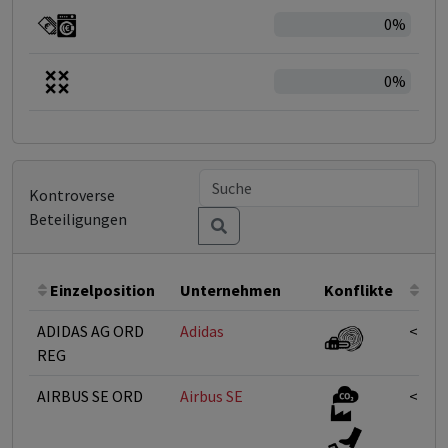
0%
0%
Kontroverse
Beteiligungen
Einzelposition
Unternehmen
Konflikte
Gew
ADIDAS AG ORD
Adidas
<1%
REG
AIRBUS SE ORD
Airbus SE
<1%