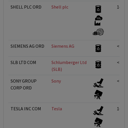
SHELL PLC ORD
Shell plc
1-5%
SIEMENS AG ORD
Siemens AG
<1%
SLB LTD COM
Schlumberger Ltd
<1%
(SLB)
SONY GROUP
Sony
<1%
CORP ORD
TESLA INC COM
Tesla
1-5%