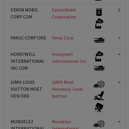
EXXON MOBIL
Exxon Mobil
1-5%
CORP COM
Corporation
FANUC CORP ORD
Fanuc Corp
<1%
HONEYWELL
Honeywell
<1%
INTERNATIONAL
International Inc.
INC COM
LVMH LOUIS
LVMH Moet
<1%
VUITTON MOET
Hennessy  Louis
HEN ORD
Vuitton
MONDELEZ
Mondelez
<1%
INTERNATIONAL
International