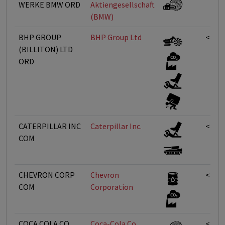
WERKE BMW ORD
Aktiengesellschaft
(BMW)
BHP GROUP
BHP Group Ltd
<1%
(BILLITON) LTD
ORD
CATERPILLAR INC
Caterpillar Inc.
<1%
COM
CHEVRON CORP
Chevron
<1%
COM
Corporation
COCA COLA CO
Coca-Cola Co
<1%