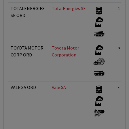
TOTALENERGIES
TotalEnergies SE
1-5%
SE ORD
TOYOTA MOTOR
Toyota Motor
<1%
CORP ORD
Corporation
VALE SA ORD
Vale SA
<1%