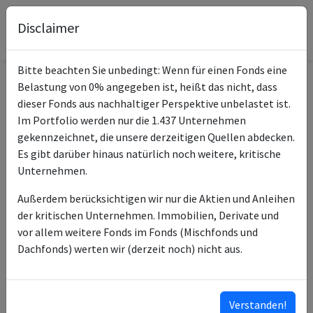
Disclaimer
Bitte beachten Sie unbedingt: Wenn für einen Fonds eine
Belastung von 0% angegeben ist, heißt das nicht, dass
Informationen zum Fonds
dieser Fonds aus nachhaltiger Perspektive unbelastet ist.
Im Portfolio werden nur die 1.437 Unternehmen
Deka-
gekennzeichnet, die unsere derzeitigen Quellen abdecken.
Name
GlobalChampions
Es gibt darüber hinaus natürlich noch weitere, kritische
CF
Unternehmen.
ISIN des Fonds
DE000DK0ECU8
Außerdem berücksichtigen wir nur die Aktien und Anleihen
der kritischen Unternehmen. Immobilien, Derivate und
ISINs weiterer Anteilsklassen
DE000DK2J852
vor allem weitere Fonds im Fonds (Mischfonds und
DE000DK0ECV6
Dachfonds) werten wir (derzeit noch) nicht aus.
Typ des Fonds
Aktien
Deka Investment
Fondsmanagement
Verstanden!