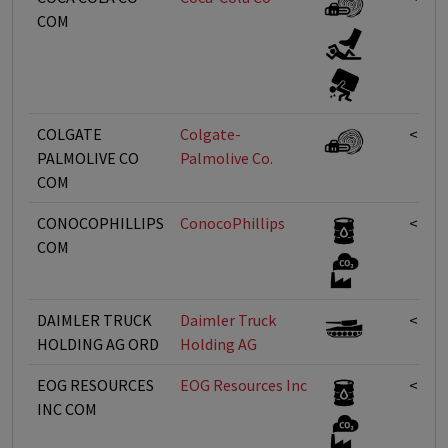
COM
COLGATE
Colgate-
<1%
PALMOLIVE CO
Palmolive Co.
COM
CONOCOPHILLIPS
ConocoPhillips
<1%
COM
DAIMLER TRUCK
Daimler Truck
<1%
HOLDING AG ORD
Holding AG
EOG RESOURCES
EOG Resources Inc
<1%
INC COM