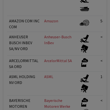
AMAZON COM INC
Amazon
5-10
COM
ANHEUSER
Anheuser-Busch
<1%
BUSCH INBEV
InBev
SA/NV ORD
ARCELORMITTAL
ArcelorMittal SA
<1%
SA ORD
ASML HOLDING
ASML
1-5%
NV ORD
BAYERISCHE
Bayerische
<1%
MOTOREN
Motoren Werke